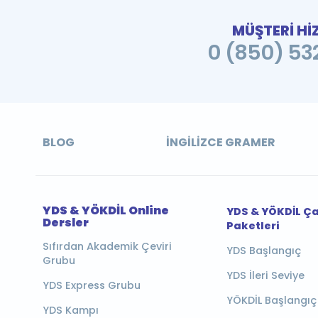
MÜŞTERİ Hİ
0 (850) 532
BLOG
İNGILIZCE GRAMER
YDS & YÖKDİL Online
YDS & YÖKDİL Ç
Dersler
Paketleri
Sıfırdan Akademik Çeviri
YDS Başlangıç
Grubu
YDS İleri Seviye
YDS Express Grubu
YÖKDİL Başlangıç
YDS Kampı