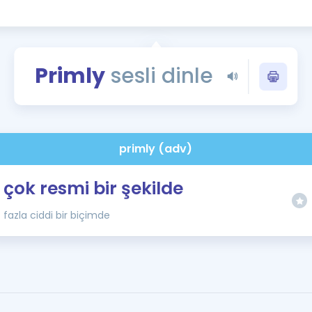
Kampanyalar
Eğitim ve Kitaplar
Blog
Primly
sesli dinle
YDS - YÖKDİL Tüm S
İngilizce Gram
İngilizce Gramer
primly (adv)
çok resmi bir şekilde
fazla ciddi bir biçimde