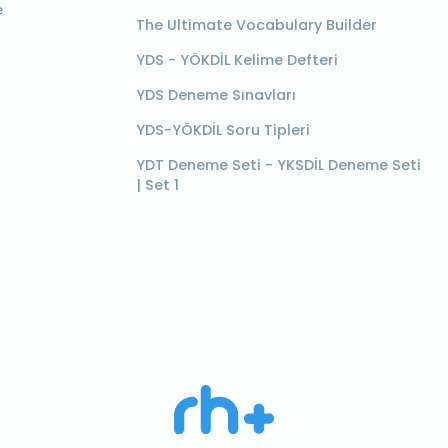
e
The Ultimate Vocabulary Builder
YDS - YÖKDİL Kelime Defteri
YDS Deneme Sınavları
YDS-YÖKDİL Soru Tipleri
YDT Deneme Seti - YKSDİL Deneme Seti
| Set 1