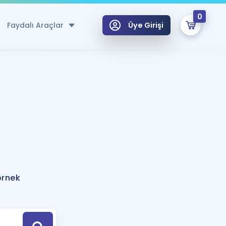
0
Faydalı Araçlar
Üye Girişi
klar
n Ücretsiz Kaynaklar
 için Özel Sözlük
Sepetin Şu An Boş.
ma
uan Hesaplama Aracı
i Hoca ile seni sınava hazırlayacak onlarca eğitim seni bekliyor!
Şifremi Hatırlamıyorum
GİRİŞ YAP
örnek
azırlananlar için Öneriler
kvimi
ÜYE DEĞİLİM
arı Tek Takvimde