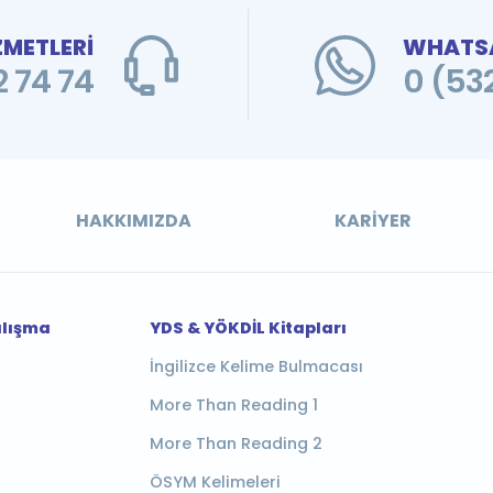
ZMETLERİ
WHATSA
 74 74
0 (53
HAKKIMIZDA
KARIYER
alışma
YDS & YÖKDİL Kitapları
İngilizce Kelime Bulmacası
More Than Reading 1
More Than Reading 2
ÖSYM Kelimeleri