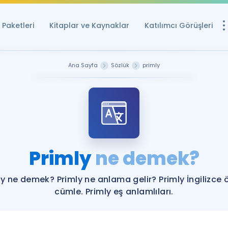
Paketleri
Kitaplar ve Kaynaklar
Katılımcı Görüşleri
Ücretsiz Kayna
Ana Sayfa
Sözlük
primly
YDS ve YÖKDİL içi
Sözlük
İngilizce Sınavları
Puan Hesapla
Primly
ne demek?
YDS ve YÖKDİL P
Remz
Rehberlik Aracı
ly ne demek? Primly ne anlama gelir? Primly İngilizce 
YDS ve YÖKDİL'e H
cümle. Primly eş anlamlıları.
ÖSYM Sınav Ta
Tüm ÖSYM Sınavl