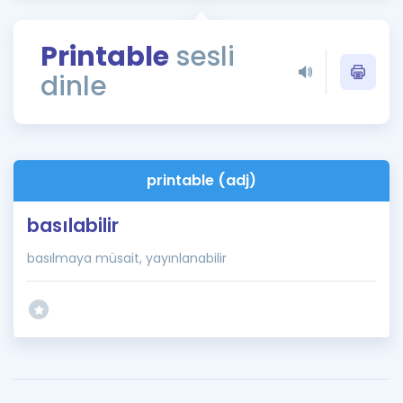
Puan Hesaplama
Printable
sesli
Rehberlik Aracı
dinle
ÖSYM Sınav Takvimi
Kampanyalar
Blog
printable (adj)
İngilizce Gramer
basılabilir
basılmaya müsait, yayınlanabilir