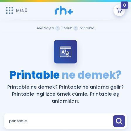
0
MENÜ
MENÜ
Üye Girişi
Ana Sayfa
Sözlük
printable
Online Dersler
Sepetin Şu An Boş.
Çalışma Paketleri
Remzi Hoca ile seni sınava hazırlayacak onlarca eğitim seni
bekliyor!
Kitaplar ve Kaynaklar
GİRİŞ YAP
Printable
ne demek?
Katılımcı Görüşleri
Şifremi Hatırlamıyorum
Printable ne demek? Printable ne anlama gelir?
Printable İngilizce örnek cümle. Printable eş
ÜYE DEĞİLİM
Faydalı Araçlar
anlamlıları.
Ücretsiz Kaynaklar
Blog
İngilizce Gramer
Hakkımızda
Kariyer
Sözlük
Soru & Cevap
İletişim