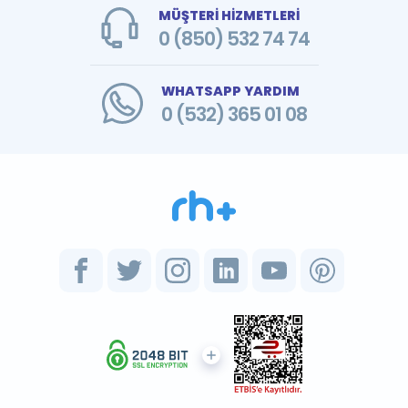
MÜŞTERİ HİZMETLERİ
0 (850) 532 74 74
WHATSAPP YARDIM
0 (532) 365 01 08