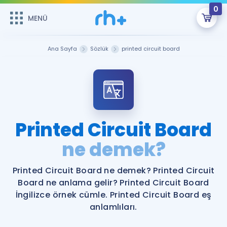
0
MENÜ
MENÜ
Üye Girişi
Ana Sayfa
Sözlük
printed circuit board
Online Dersler
Sepetin Şu An Boş.
Çalışma Paketleri
Remzi Hoca ile seni sınava hazırlayacak onlarca eğitim seni
bekliyor!
Kitaplar ve Kaynaklar
GİRİŞ YAP
Printed Circuit Board
Katılımcı Görüşleri
ne demek?
Şifremi Hatırlamıyorum
ÜYE DEĞİLİM
Faydalı Araçlar
Printed Circuit Board ne demek? Printed Circuit
Board ne anlama gelir? Printed Circuit Board
Ücretsiz Kaynaklar
Blog
İngilizce Gramer
İngilizce örnek cümle. Printed Circuit Board eş
anlamlıları.
Hakkımızda
Kariyer
Sözlük
Soru & Cevap
İletişim