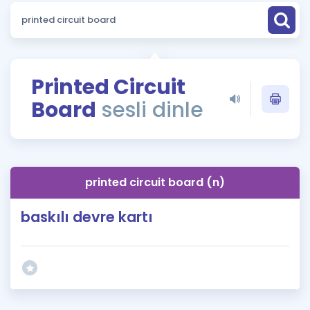
Puan Hesaplama
Rehberlik Aracı
ÖSYM Sınav Takvimi
Printed Circuit
Board
sesli dinle
Kampanyalar
Blog
İngilizce Gramer
printed circuit board (n)
baskılı devre kartı