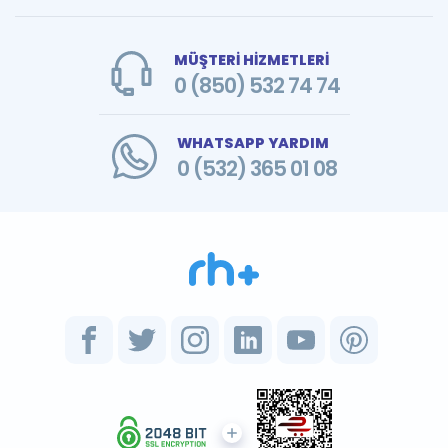
MÜŞTERİ HİZMETLERİ
0 (850) 532 74 74
WHATSAPP YARDIM
0 (532) 365 01 08