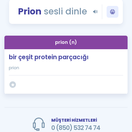
Puan Hesaplama
Prion
sesli dinle
Rehberlik Aracı
ÖSYM Sınav Takvimi
prion (n)
Kampanyalar
bir çeşit protein parçacığı
Blog
prion
İngilizce Gramer
MÜŞTERİ HİZMETLERİ
0 (850) 532 74 74