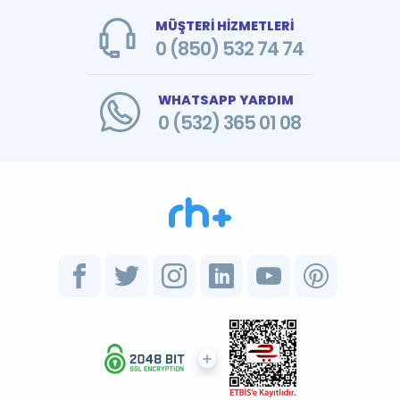
MÜŞTERİ HİZMETLERİ
0 (850) 532 74 74
WHATSAPP YARDIM
0 (532) 365 01 08