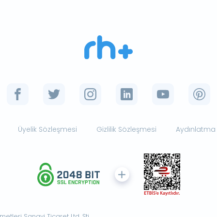
Üyelik Sözleşmesi
Gizlilik Sözleşmesi
Aydınlatma
tleri Sanayi Ticaret Ltd. Şti.