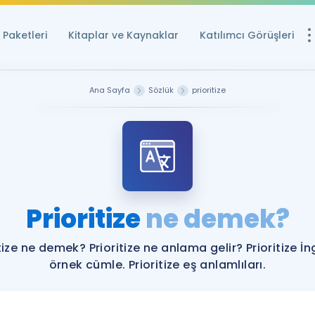
Paketleri
Kitaplar ve Kaynaklar
Katılımcı Görüşleri
Ücretsiz Kayna
Ana Sayfa
Sözlük
prioritize
YDS ve YÖKDİL içi
Sözlük
İngilizce Sınavları
Puan Hesapla
Prioritize
ne demek?
YDS ve YÖKDİL P
Remz
Rehberlik Aracı
tize ne demek? Prioritize ne anlama gelir? Prioritize İn
YDS ve YÖKDİL'e H
örnek cümle. Prioritize eş anlamlıları.
ÖSYM Sınav Ta
Tüm ÖSYM Sınavl