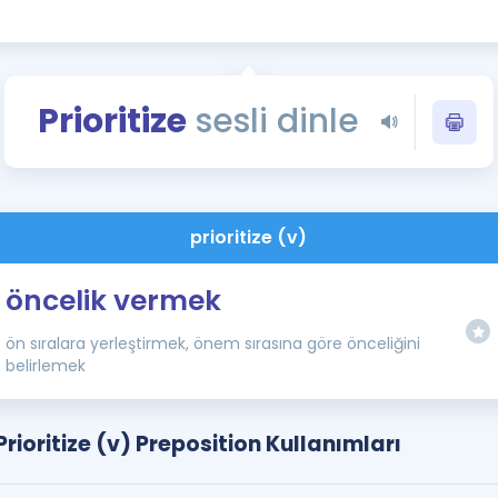
Kampanyalar
Eğitim ve Kitaplar
Blog
Prioritize
sesli dinle
YDS - YÖKDİL Tüm S
İngilizce Gram
İngilizce Gramer
prioritize (v)
öncelik vermek
ön sıralara yerleştirmek, önem sırasına göre önceliğini
belirlemek
Prioritize (v) Preposition Kullanımları