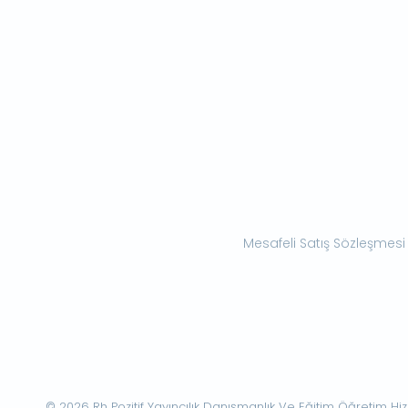
Mesafeli Satış Sözleşmesi
© 2026 Rh Pozitif Yayıncılık Danışmanlık Ve Eğitim Öğretim Hizme