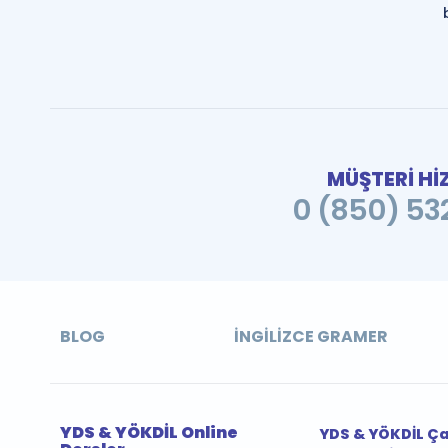
MÜŞTERİ Hİ
0 (850) 532
BLOG
İNGILIZCE GRAMER
YDS & YÖKDİL Online
YDS & YÖKDİL Ç