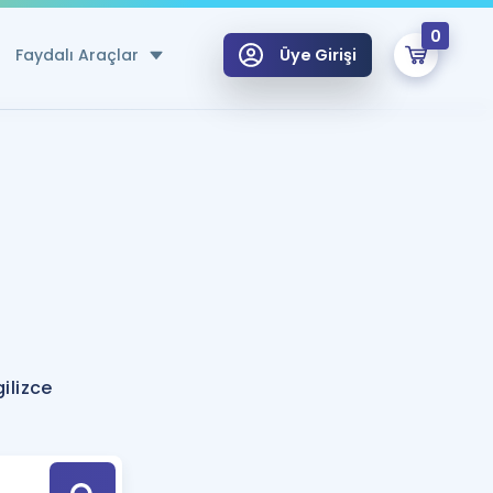
0
Faydalı Araçlar
Üye Girişi
klar
n Ücretsiz Kaynaklar
 için Özel Sözlük
Sepetin Şu An Boş.
ma
uan Hesaplama Aracı
i Hoca ile seni sınava hazırlayacak onlarca eğitim seni bekliyor!
Şifremi Hatırlamıyorum
GİRİŞ YAP
gilizce
azırlananlar için Öneriler
kvimi
ÜYE DEĞİLİM
arı Tek Takvimde