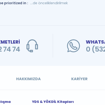
be prioritized in :
....de önceliklendirilmek
ZMETLERİ
WHATSA
 74 74
0 (53
HAKKIMIZDA
KARIYER
alışma
YDS & YÖKDİL Kitapları