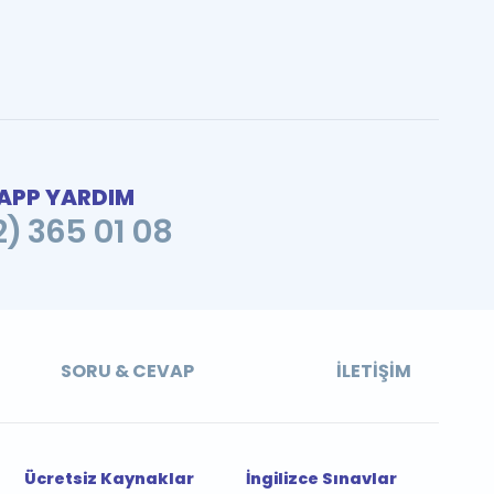
PP YARDIM
2) 365 01 08
SORU & CEVAP
İLETIŞIM
Ücretsiz Kaynaklar
İngilizce Sınavlar