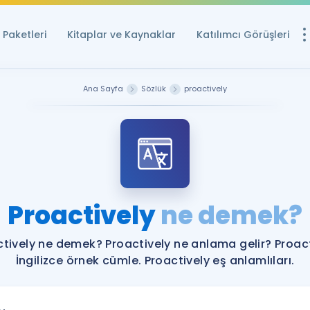
Paketleri
Kitaplar ve Kaynaklar
Katılımcı Görüşleri
Ücretsiz Kayna
Ana Sayfa
Sözlük
proactively
YDS ve YÖKDİL içi
Sözlük
İngilizce Sınavları
Puan Hesapla
Proactively
ne demek?
YDS ve YÖKDİL P
Remz
Rehberlik Aracı
tively ne demek? Proactively ne anlama gelir? Proac
YDS ve YÖKDİL'e H
İngilizce örnek cümle. Proactively eş anlamlıları.
ÖSYM Sınav Ta
Tüm ÖSYM Sınavl