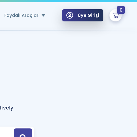
0
Faydalı Araçlar
Üye Girişi
klar
n Ücretsiz Kaynaklar
 için Özel Sözlük
Sepetin Şu An Boş.
ma
uan Hesaplama Aracı
i Hoca ile seni sınava hazırlayacak onlarca eğitim seni bekliyor!
Şifremi Hatırlamıyorum
GİRİŞ YAP
tively
azırlananlar için Öneriler
kvimi
ÜYE DEĞİLİM
arı Tek Takvimde