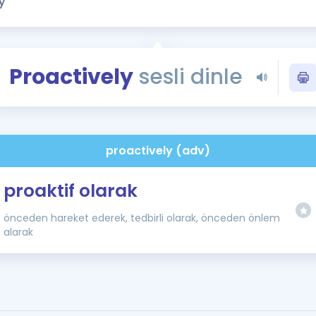
Kampanyalar
Eğitim ve Kitaplar
Blog
Proactively
sesli dinle
YDS - YÖKDİL Tüm S
İngilizce Gram
İngilizce Gramer
proactively (adv)
proaktif olarak
önceden hareket ederek, tedbirli olarak, önceden önlem
alarak