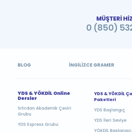
MÜŞTERİ Hİ
0 (850) 532
BLOG
İNGILIZCE GRAMER
YDS & YÖKDİL Online
YDS & YÖKDİL Ç
Dersler
Paketleri
Sıfırdan Akademik Çeviri
YDS Başlangıç
Grubu
YDS İleri Seviye
YDS Express Grubu
YÖKDİL Başlangıç