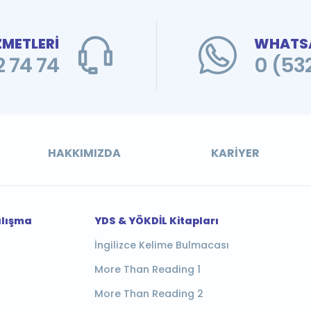
ZMETLERİ
WHATSA
 74 74
0 (53
HAKKIMIZDA
KARIYER
alışma
YDS & YÖKDİL Kitapları
İngilizce Kelime Bulmacası
More Than Reading 1
More Than Reading 2