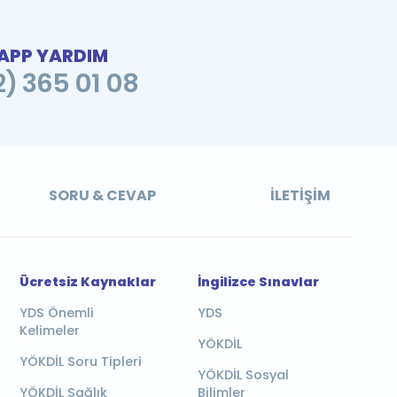
PP YARDIM
2) 365 01 08
SORU & CEVAP
İLETIŞIM
Ücretsiz Kaynaklar
İngilizce Sınavlar
YDS Önemli
YDS
Kelimeler
YÖKDİL
YÖKDİL Soru Tipleri
YÖKDİL Sosyal
YÖKDİL Sağlık
Bilimler