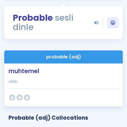
Puan Hesaplama
Probable
sesli
Rehberlik Aracı
dinle
ÖSYM Sınav Takvimi
Kampanyalar
Blog
probable (adj)
İngilizce Gramer
muhtemel
olası
Probable (adj) Collocations