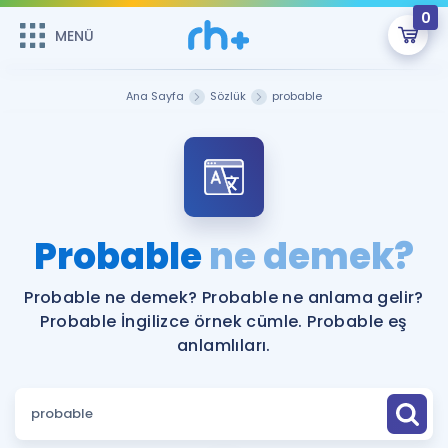
0
MENÜ
MENÜ
Üye Girişi
Ana Sayfa
Sözlük
probable
Online Dersler
Sepetin Şu An Boş.
Çalışma Paketleri
Remzi Hoca ile seni sınava hazırlayacak onlarca eğitim seni
bekliyor!
Kitaplar ve Kaynaklar
GİRİŞ YAP
Probable
ne demek?
Katılımcı Görüşleri
Şifremi Hatırlamıyorum
Probable ne demek? Probable ne anlama gelir?
Probable İngilizce örnek cümle. Probable eş
ÜYE DEĞİLİM
Faydalı Araçlar
anlamlıları.
Ücretsiz Kaynaklar
Blog
İngilizce Gramer
Hakkımızda
Kariyer
Sözlük
Soru & Cevap
İletişim