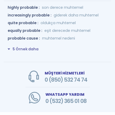
highly probable :
son derece muhtemel
increasingly probable :
giderek daha muhtemel
quite probable :
oldukça muhtemel
equally probable :
eşit derecede muhtemel
probable cause :
muhtemel nedeni
5 Örnek daha
MÜŞTERİ HİZMETLERİ
0 (850) 532 74 74
WHATSAPP YARDIM
0 (532) 365 01 08