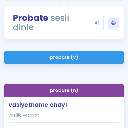
Puan Hesaplama
Probate
sesli
Rehberlik Aracı
dinle
ÖSYM Sınav Takvimi
Kampanyalar
Blog
probate (v)
İngilizce Gramer
probate (n)
vasiyetname onayı
vasillik, vesayet