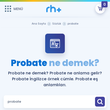
0
MENÜ
MENÜ
Üye Girişi
Ana Sayfa
Sözlük
probate
Online Dersler
Sepetin Şu An Boş.
Çalışma Paketleri
Remzi Hoca ile seni sınava hazırlayacak onlarca eğitim seni
bekliyor!
Kitaplar ve Kaynaklar
GİRİŞ YAP
Probate
ne demek?
Katılımcı Görüşleri
Şifremi Hatırlamıyorum
Probate ne demek? Probate ne anlama gelir?
Probate İngilizce örnek cümle. Probate eş
ÜYE DEĞİLİM
Faydalı Araçlar
anlamlıları.
Ücretsiz Kaynaklar
Blog
İngilizce Gramer
Hakkımızda
Kariyer
Sözlük
Soru & Cevap
İletişim