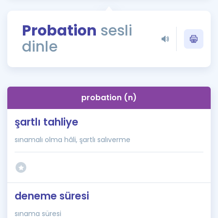
Puan Hesaplama
Probation
sesli
Rehberlik Aracı
dinle
ÖSYM Sınav Takvimi
Kampanyalar
Blog
probation (n)
İngilizce Gramer
şartlı tahliye
sınamalı olma hâli, şartlı salıverme
deneme süresi
sınama süresi