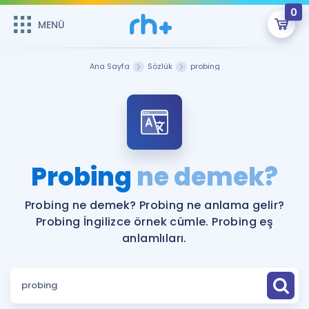
0
MENÜ
MENÜ
Üye Girişi
Ana Sayfa
Sözlük
probing
Online Dersler
Sepetin Şu An Boş.
Çalışma Paketleri
Remzi Hoca ile seni sınava hazırlayacak onlarca eğitim seni
bekliyor!
Kitaplar ve Kaynaklar
GİRİŞ YAP
Probing
ne demek?
Katılımcı Görüşleri
Şifremi Hatırlamıyorum
Probing ne demek? Probing ne anlama gelir?
Probing İngilizce örnek cümle. Probing eş
ÜYE DEĞİLİM
Faydalı Araçlar
anlamlıları.
Ücretsiz Kaynaklar
Blog
İngilizce Gramer
Hakkımızda
Kariyer
Sözlük
Soru & Cevap
İletişim