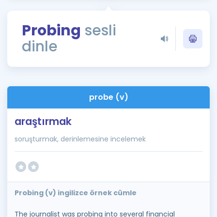
Puan Hesaplama
Probing
sesli
Rehberlik Aracı
dinle
ÖSYM Sınav Takvimi
Kampanyalar
Blog
probe (v)
İngilizce Gramer
araştırmak
soruşturmak, derinlemesine incelemek
Probing (v) ingilizce örnek cümle
The journalist was probing into several financial