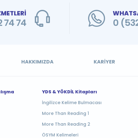
ZMETLERİ
WHATSA
 74 74
0 (53
HAKKIMIZDA
KARIYER
alışma
YDS & YÖKDİL Kitapları
İngilizce Kelime Bulmacası
More Than Reading 1
More Than Reading 2
ÖSYM Kelimeleri