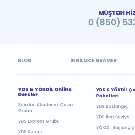
MÜŞTERİ Hİ
0 (850) 532
BLOG
İNGILIZCE GRAMER
YDS & YÖKDİL Online
YDS & YÖKDİL Ç
Dersler
Paketleri
Sıfırdan Akademik Çeviri
YDS Başlangıç
Grubu
YDS İleri Seviye
YDS Express Grubu
YÖKDİL Başlangıç
YDS Kampı