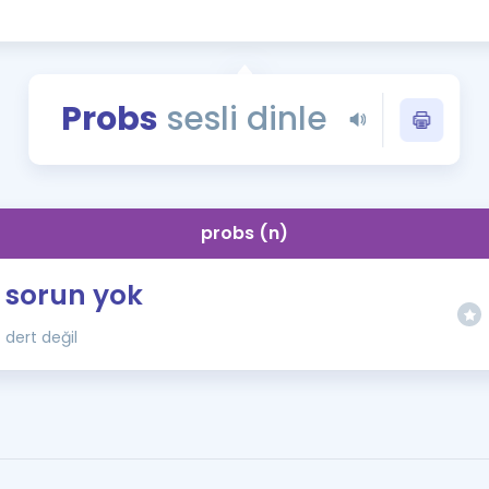
Kampanyalar
Eğitim ve Kitaplar
Blog
Probs
sesli dinle
YDS - YÖKDİL Tüm S
İngilizce Gram
İngilizce Gramer
probs (n)
sorun yok
dert değil