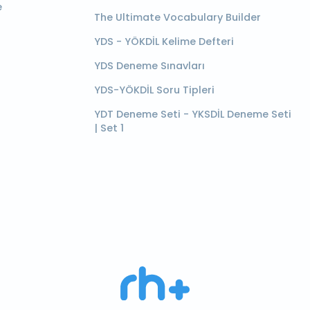
e
The Ultimate Vocabulary Builder
YDS - YÖKDİL Kelime Defteri
YDS Deneme Sınavları
YDS-YÖKDİL Soru Tipleri
YDT Deneme Seti - YKSDİL Deneme Seti
| Set 1