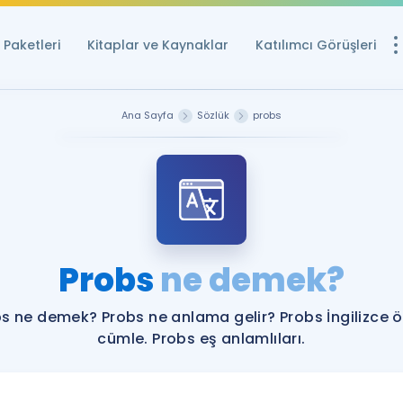
Paketleri
Kitaplar ve Kaynaklar
Katılımcı Görüşleri
Ücretsiz Kayna
Ana Sayfa
Sözlük
probs
YDS ve YÖKDİL içi
Sözlük
İngilizce Sınavları
Puan Hesapla
Probs
ne demek?
YDS ve YÖKDİL P
Remz
Rehberlik Aracı
s ne demek? Probs ne anlama gelir? Probs İngilizce 
YDS ve YÖKDİL'e H
cümle. Probs eş anlamlıları.
ÖSYM Sınav Ta
Tüm ÖSYM Sınavl