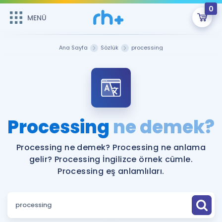
0
MENÜ
MENÜ
Üye Girişi
Ana Sayfa
Sözlük
processing
Online Dersler
Sepetin Şu An Boş.
Çalışma Paketleri
Remzi Hoca ile seni sınava hazırlayacak onlarca eğitim seni
bekliyor!
Kitaplar ve Kaynaklar
GİRİŞ YAP
Processing
ne demek?
Katılımcı Görüşleri
Şifremi Hatırlamıyorum
Processing ne demek? Processing ne anlama
gelir? Processing İngilizce örnek cümle.
ÜYE DEĞİLİM
Faydalı Araçlar
Processing eş anlamlıları.
Ücretsiz Kaynaklar
Blog
İngilizce Gramer
Hakkımızda
Kariyer
Sözlük
Soru & Cevap
İletişim