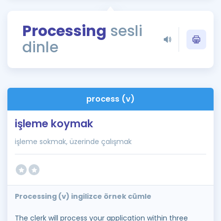
Puan Hesaplama
Processing
sesli
Rehberlik Aracı
dinle
ÖSYM Sınav Takvimi
Kampanyalar
Blog
process (v)
İngilizce Gramer
işleme koymak
işleme sokmak, üzerinde çalışmak
Processing (v) ingilizce örnek cümle
The clerk will process your application within three