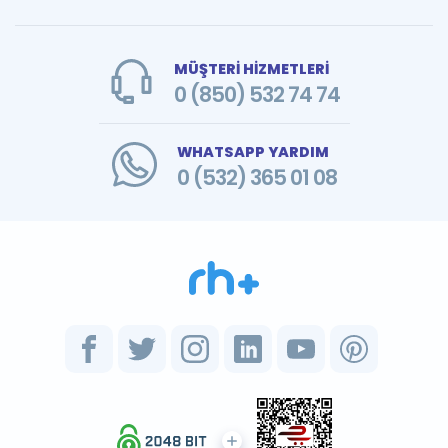
MÜŞTERİ HİZMETLERİ
0 (850) 532 74 74
WHATSAPP YARDIM
0 (532) 365 01 08