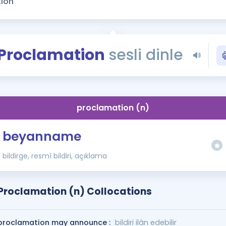
Kampanyalar
Eğitim ve Kitaplar
Blog
Proclamation
sesli dinle
YDS - YÖKDİL Tüm S
İngilizce Gram
İngilizce Gramer
proclamation (n)
beyanname
bildirge, resmî bildiri, açıklama
Proclamation (n) Collocations
proclamation may announce :
bildiri ilân edebilir