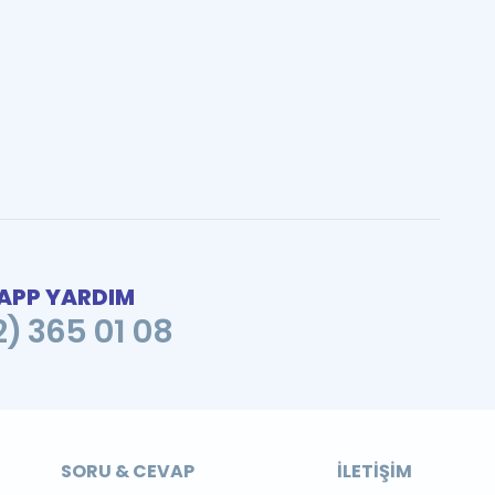
PP YARDIM
2) 365 01 08
SORU & CEVAP
İLETIŞIM