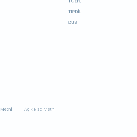
TOEFL
TIPDİL
DUS
 Metni
Açık Rıza Metni