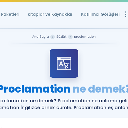
Paketleri
Kitaplar ve Kaynaklar
Katılımcı Görüşleri
Ücretsiz Kayna
Ana Sayfa
Sözlük
proclamation
YDS ve YÖKDİL içi
Sözlük
İngilizce Sınavları
Puan Hesapla
Proclamation
ne demek
YDS ve YÖKDİL P
Remz
Rehberlik Aracı
roclamation ne demek? Proclamation ne anlama geli
YDS ve YÖKDİL'e H
amation İngilizce örnek cümle. Proclamation eş anlaml
ÖSYM Sınav Ta
Tüm ÖSYM Sınavl