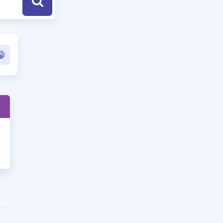
a Özel Fırsatlar
ınavlarla İlgili Haberler
er
 ve Konu Anlatımı