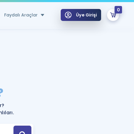
0
Faydalı Araçlar
Üye Girişi
klar
n Ücretsiz Kaynaklar
 için Özel Sözlük
Sepetin Şu An Boş.
ma
?
uan Hesaplama Aracı
i Hoca ile seni sınava hazırlayacak onlarca eğitim seni bekliyor!
Şifremi Hatırlamıyorum
GİRİŞ YAP
r?
azırlananlar için Öneriler
ıları.
kvimi
ÜYE DEĞİLİM
arı Tek Takvimde