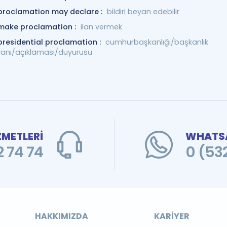
proclamation may declare :
bildiri beyan edebilir
make proclamation :
ilan vermek
presidential proclamation :
cumhurbaşkanlığı/başkanlık
ilanı/açıklaması/duyurusu
ZMETLERİ
WHATSA
 74 74
0 (53
HAKKIMIZDA
KARIYER