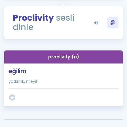
Puan Hesaplama
Proclivity
sesli
Rehberlik Aracı
dinle
ÖSYM Sınav Takvimi
Kampanyalar
Blog
proclivity (n)
İngilizce Gramer
eğilim
yatkınlık, meyil