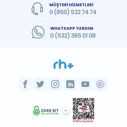
MÜŞTERİ HİZMETLERİ
0 (850) 532 74 74
WHATSAPP YARDIM
0 (532) 365 01 08