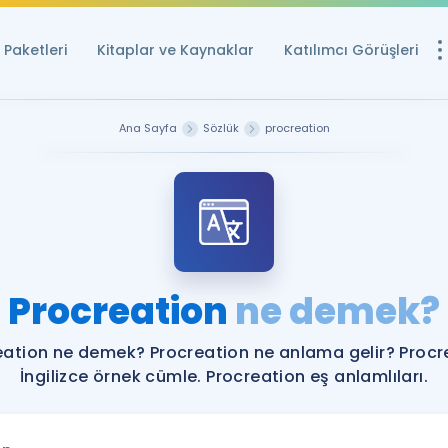
Paketleri
Kitaplar ve Kaynaklar
Katılımcı Görüşleri
Ücretsiz Kayna
Ana Sayfa
Sözlük
procreation
YDS ve YÖKDİL içi
Sözlük
İngilizce Sınavları
Puan Hesapla
Procreation
ne demek?
YDS ve YÖKDİL P
Remz
Rehberlik Aracı
eation ne demek? Procreation ne anlama gelir? Procr
YDS ve YÖKDİL'e H
İngilizce örnek cümle. Procreation eş anlamlıları.
ÖSYM Sınav Ta
Tüm ÖSYM Sınavl