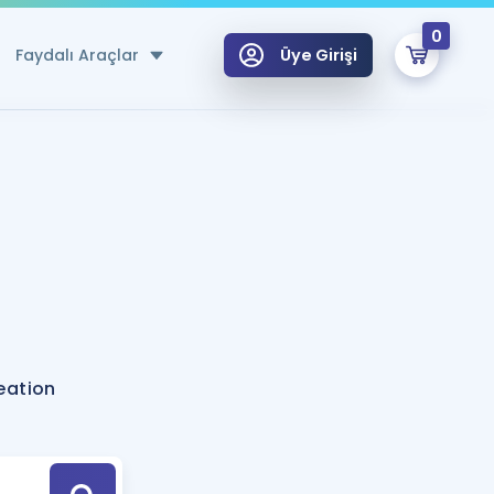
0
Faydalı Araçlar
Üye Girişi
klar
n Ücretsiz Kaynaklar
 için Özel Sözlük
Sepetin Şu An Boş.
ma
uan Hesaplama Aracı
i Hoca ile seni sınava hazırlayacak onlarca eğitim seni bekliyor!
Şifremi Hatırlamıyorum
GİRİŞ YAP
eation
azırlananlar için Öneriler
kvimi
ÜYE DEĞİLİM
arı Tek Takvimde