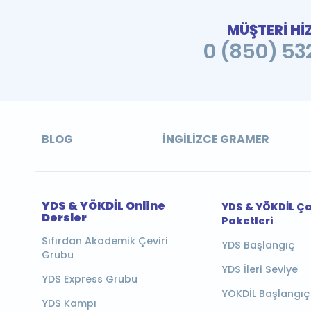
MÜŞTERİ Hİ
0 (850) 532
BLOG
İNGILIZCE GRAMER
YDS & YÖKDİL Online
YDS & YÖKDİL Ç
Dersler
Paketleri
Sıfırdan Akademik Çeviri
YDS Başlangıç
Grubu
YDS İleri Seviye
YDS Express Grubu
YÖKDİL Başlangıç
YDS Kampı