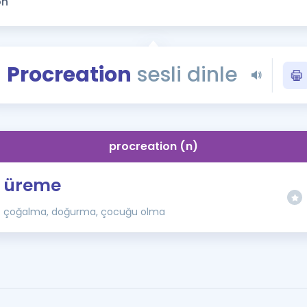
Kampanyalar
Eğitim ve Kitaplar
Blog
Procreation
sesli dinle
YDS - YÖKDİL Tüm S
İngilizce Gram
İngilizce Gramer
procreation (n)
üreme
çoğalma, doğurma, çocuğu olma