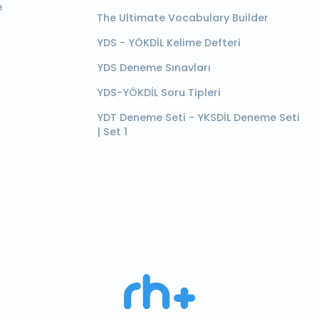
e
The Ultimate Vocabulary Builder
YDS - YÖKDİL Kelime Defteri
YDS Deneme Sınavları
YDS-YÖKDİL Soru Tipleri
YDT Deneme Seti - YKSDİL Deneme Seti
| Set 1