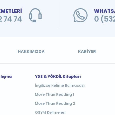
ZMETLERİ
WHATSA
 74 74
0 (53
HAKKIMIZDA
KARIYER
alışma
YDS & YÖKDİL Kitapları
İngilizce Kelime Bulmacası
More Than Reading 1
More Than Reading 2
ÖSYM Kelimeleri