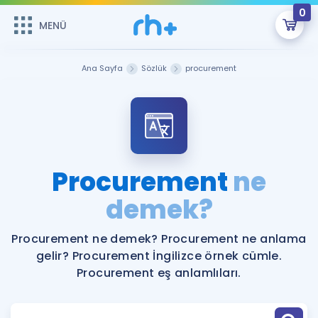
0
MENÜ
MENÜ
Üye Girişi
Ana Sayfa
Sözlük
procurement
Online Dersler
Sepetin Şu An Boş.
Çalışma Paketleri
Remzi Hoca ile seni sınava hazırlayacak onlarca eğitim seni
bekliyor!
Kitaplar ve Kaynaklar
GİRİŞ YAP
Procurement
ne
Katılımcı Görüşleri
demek?
Şifremi Hatırlamıyorum
ÜYE DEĞİLİM
Faydalı Araçlar
Procurement ne demek? Procurement ne anlama
gelir? Procurement İngilizce örnek cümle.
Ücretsiz Kaynaklar
Blog
İngilizce Gramer
Procurement eş anlamlıları.
Hakkımızda
Kariyer
Sözlük
Soru & Cevap
İletişim