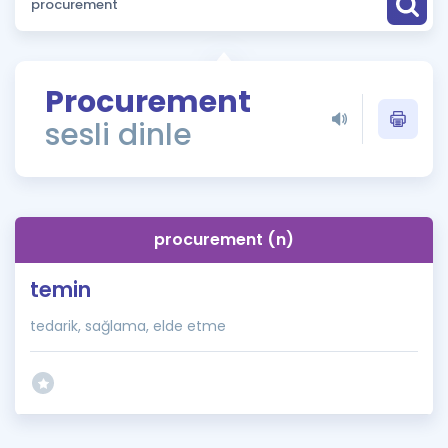
Puan Hesaplama
Rehberlik Aracı
Procurement
ÖSYM Sınav Takvimi
sesli dinle
Kampanyalar
Blog
procurement (n)
İngilizce Gramer
temin
tedarik, sağlama, elde etme