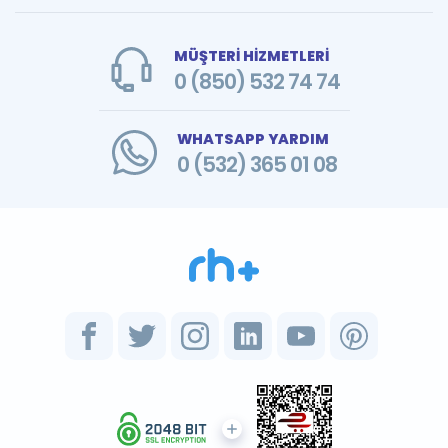
MÜŞTERİ HİZMETLERİ
0 (850) 532 74 74
WHATSAPP YARDIM
0 (532) 365 01 08