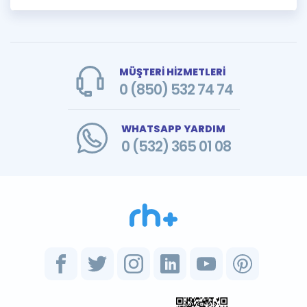
MÜŞTERİ HİZMETLERİ
0 (850) 532 74 74
WHATSAPP YARDIM
0 (532) 365 01 08