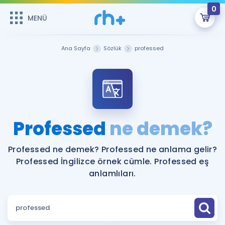
0
MENÜ
MENÜ
Üye Girişi
Ana Sayfa
Sözlük
professed
Online Dersler
Sepetin Şu An Boş.
Çalışma Paketleri
Remzi Hoca ile seni sınava hazırlayacak onlarca eğitim seni
bekliyor!
Kitaplar ve Kaynaklar
GİRİŞ YAP
Professed
ne demek?
Katılımcı Görüşleri
Şifremi Hatırlamıyorum
Professed ne demek? Professed ne anlama gelir?
Professed İngilizce örnek cümle. Professed eş
ÜYE DEĞİLİM
Faydalı Araçlar
anlamlıları.
Ücretsiz Kaynaklar
Blog
İngilizce Gramer
Hakkımızda
Kariyer
Sözlük
Soru & Cevap
İletişim