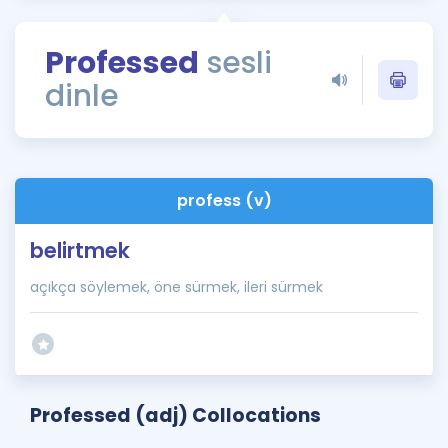
Puan Hesaplama
Professed
sesli
Rehberlik Aracı
dinle
ÖSYM Sınav Takvimi
Kampanyalar
Blog
profess (v)
İngilizce Gramer
belirtmek
açıkça söylemek, öne sürmek, ileri sürmek
Professed (adj) Collocations