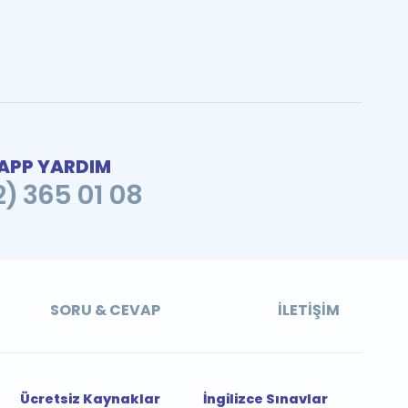
PP YARDIM
2) 365 01 08
SORU & CEVAP
İLETIŞIM
Ücretsiz Kaynaklar
İngilizce Sınavlar