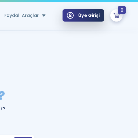
0
Faydalı Araçlar
Üye Girişi
klar
n Ücretsiz Kaynaklar
 için Özel Sözlük
Sepetin Şu An Boş.
ma
?
uan Hesaplama Aracı
i Hoca ile seni sınava hazırlayacak onlarca eğitim seni bekliyor!
Şifremi Hatırlamıyorum
GİRİŞ YAP
ir?
azırlananlar için Öneriler
ş
kvimi
ÜYE DEĞİLİM
arı Tek Takvimde