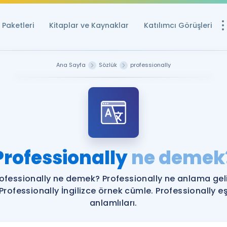
Paketleri
Kitaplar ve Kaynaklar
Katılımcı Görüşleri
Ücretsiz Kayna
Ana Sayfa
Sözlük
professionally
YDS ve YÖKDİL içi
Sözlük
İngilizce Sınavları
Puan Hesapla
Professionally
ne demek
YDS ve YÖKDİL P
Remz
Rehberlik Aracı
ofessionally ne demek? Professionally ne anlama gel
YDS ve YÖKDİL'e H
Professionally İngilizce örnek cümle. Professionally e
anlamlıları.
ÖSYM Sınav Ta
Tüm ÖSYM Sınavl