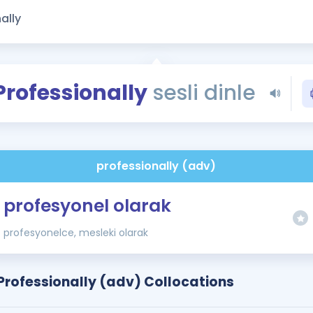
Kampanyalar
Eğitim ve Kitaplar
Blog
YDS - YÖKDİL Tüm S
Professionally
sesli dinle
İngilizce Gram
İngilizce Gramer
professionally (adv)
profesyonel olarak
profesyonelce, mesleki olarak
Professionally (adv) Collocations