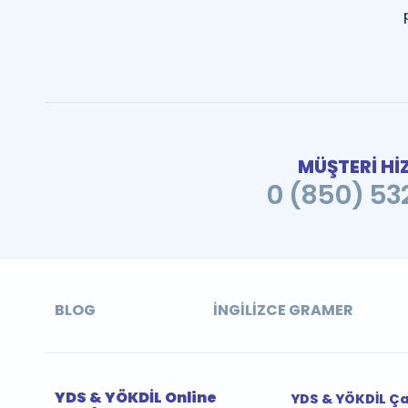
MÜŞTERİ Hİ
0 (850) 532
BLOG
İNGILIZCE GRAMER
YDS & YÖKDİL Online
YDS & YÖKDİL Ç