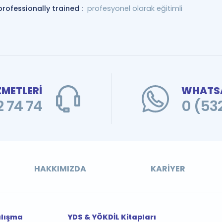
professionally trained :
profesyonel olarak eğitimli
ZMETLERİ
WHATSA
 74 74
0 (53
HAKKIMIZDA
KARIYER
alışma
YDS & YÖKDİL Kitapları