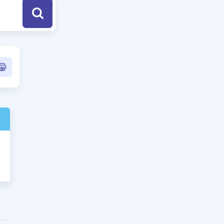
a Özel Fırsatlar
ınavlarla İlgili Haberler
er
 ve Konu Anlatımı