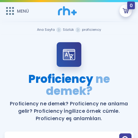
0
MENÜ
MENÜ
Üye Girişi
Ana Sayfa
Sözlük
proficiency
Online Dersler
Sepetin Şu An Boş.
Çalışma Paketleri
Remzi Hoca ile seni sınava hazırlayacak onlarca eğitim seni
bekliyor!
Kitaplar ve Kaynaklar
GİRİŞ YAP
Proficiency
ne
Katılımcı Görüşleri
demek?
Şifremi Hatırlamıyorum
ÜYE DEĞİLİM
Faydalı Araçlar
Proficiency ne demek? Proficiency ne anlama
gelir? Proficiency İngilizce örnek cümle.
Ücretsiz Kaynaklar
Blog
İngilizce Gramer
Proficiency eş anlamlıları.
Hakkımızda
Kariyer
Sözlük
Soru & Cevap
İletişim