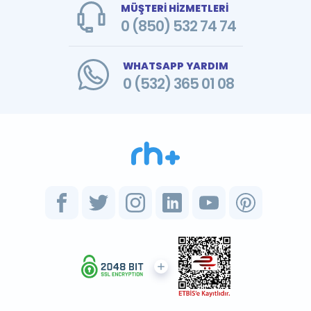
MÜŞTERİ HİZMETLERİ
0 (850) 532 74 74
WHATSAPP YARDIM
0 (532) 365 01 08