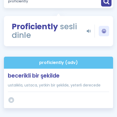
Puan Hesaplama
Rehberlik Aracı
Proficiently
sesli
ÖSYM Sınav Takvimi
dinle
Kampanyalar
Blog
proficiently (adv)
İngilizce Gramer
becerikli bir şekilde
ustalıkla, ustaca, yetkin bir şekilde, yeterli derecede