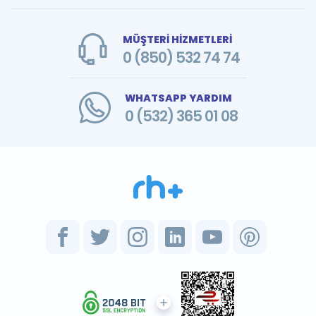
MÜŞTERİ HİZMETLERİ
0 (850) 532 74 74
WHATSAPP YARDIM
0 (532) 365 01 08