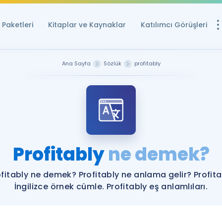
Paketleri
Kitaplar ve Kaynaklar
Katılımcı Görüşleri
Ücretsiz Kayna
Ana Sayfa
Sözlük
profitably
YDS ve YÖKDİL içi
Sözlük
İngilizce Sınavları
Puan Hesapla
Profitably
ne demek?
YDS ve YÖKDİL P
Remz
Rehberlik Aracı
ofitably ne demek? Profitably ne anlama gelir? Profita
YDS ve YÖKDİL'e H
İngilizce örnek cümle. Profitably eş anlamlıları.
ÖSYM Sınav Ta
Tüm ÖSYM Sınavl