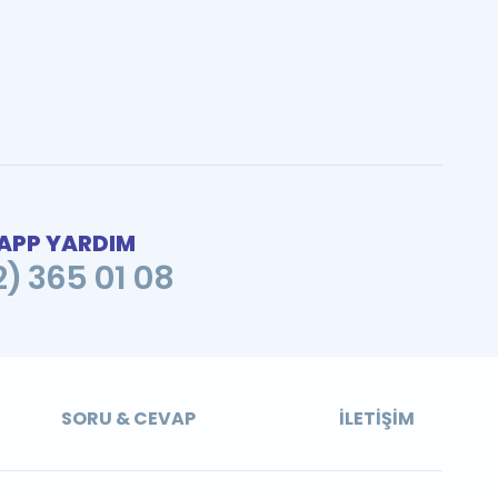
PP YARDIM
2) 365 01 08
SORU & CEVAP
İLETIŞIM