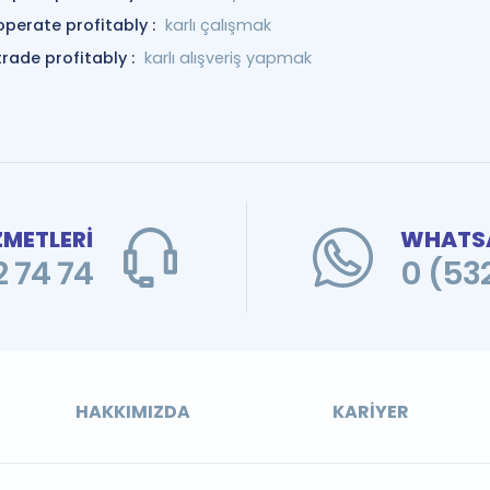
operate profitably :
karlı çalışmak
trade profitably :
karlı alışveriş yapmak
ZMETLERİ
WHATSA
 74 74
0 (53
HAKKIMIZDA
KARIYER