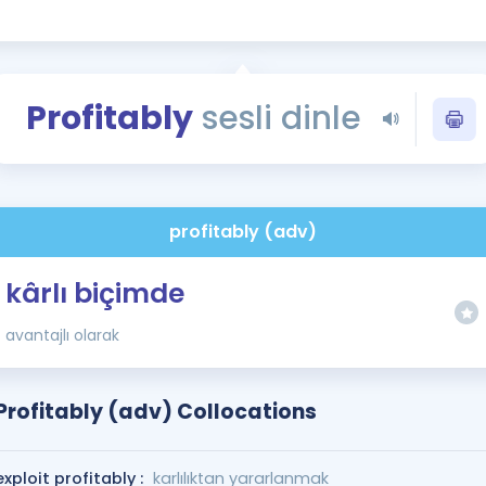
Kampanyalar
Eğitim ve Kitaplar
Blog
Profitably
sesli dinle
YDS - YÖKDİL Tüm S
İngilizce Gram
İngilizce Gramer
profitably (adv)
kârlı biçimde
avantajlı olarak
Profitably (adv) Collocations
exploit profitably :
karlılıktan yararlanmak