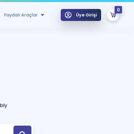
0
Faydalı Araçlar
Üye Girişi
klar
n Ücretsiz Kaynaklar
 için Özel Sözlük
Sepetin Şu An Boş.
ma
uan Hesaplama Aracı
i Hoca ile seni sınava hazırlayacak onlarca eğitim seni bekliyor!
Şifremi Hatırlamıyorum
GİRİŞ YAP
bly
azırlananlar için Öneriler
kvimi
ÜYE DEĞİLİM
arı Tek Takvimde