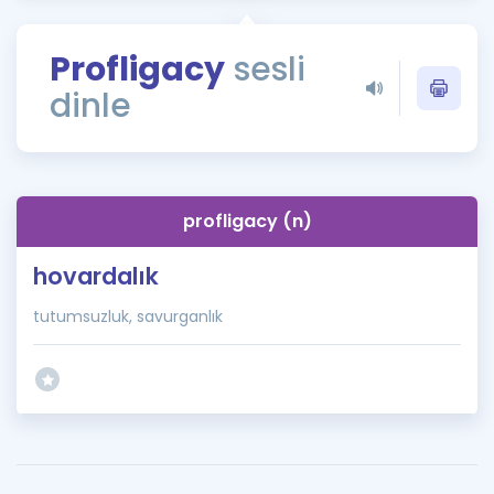
Puan Hesaplama
Profligacy
sesli
Rehberlik Aracı
dinle
ÖSYM Sınav Takvimi
Kampanyalar
Blog
profligacy (n)
İngilizce Gramer
hovardalık
tutumsuzluk, savurganlık