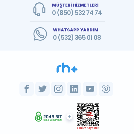
MÜŞTERİ HİZMETLERİ
0 (850) 532 74 74
WHATSAPP YARDIM
0 (532) 365 01 08