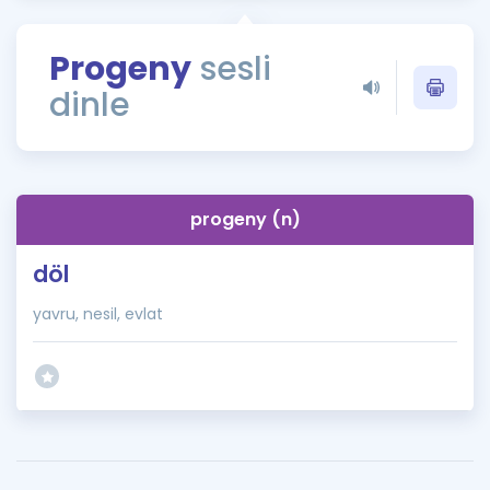
Puan Hesaplama
Progeny
sesli
Rehberlik Aracı
dinle
ÖSYM Sınav Takvimi
Kampanyalar
Blog
progeny (n)
İngilizce Gramer
döl
yavru, nesil, evlat