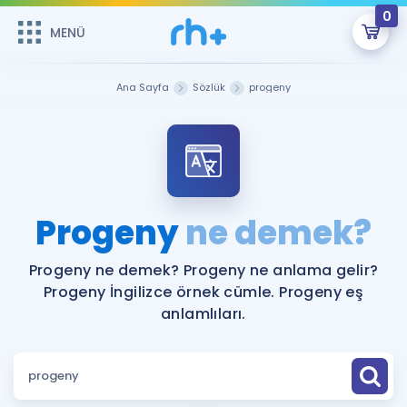
0
MENÜ
MENÜ
Üye Girişi
Ana Sayfa
Sözlük
progeny
Online Dersler
Sepetin Şu An Boş.
Çalışma Paketleri
Remzi Hoca ile seni sınava hazırlayacak onlarca eğitim seni
bekliyor!
Kitaplar ve Kaynaklar
GİRİŞ YAP
Progeny
ne demek?
Katılımcı Görüşleri
Şifremi Hatırlamıyorum
Progeny ne demek? Progeny ne anlama gelir?
Progeny İngilizce örnek cümle. Progeny eş
ÜYE DEĞİLİM
Faydalı Araçlar
anlamlıları.
Ücretsiz Kaynaklar
Blog
İngilizce Gramer
Hakkımızda
Kariyer
Sözlük
Soru & Cevap
İletişim