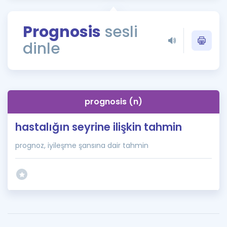
Puan Hesaplama
Prognosis
sesli
Rehberlik Aracı
dinle
ÖSYM Sınav Takvimi
Kampanyalar
Blog
prognosis (n)
İngilizce Gramer
hastalığın seyrine ilişkin tahmin
prognoz, iyileşme şansına dair tahmin