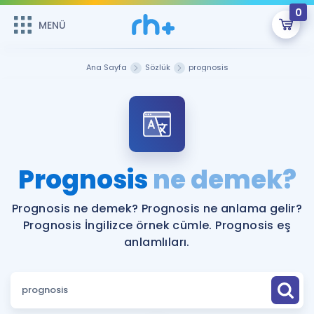
0
MENÜ
MENÜ
Üye Girişi
Ana Sayfa
Sözlük
prognosis
Online Dersler
Sepetin Şu An Boş.
Çalışma Paketleri
Remzi Hoca ile seni sınava hazırlayacak onlarca eğitim seni
bekliyor!
Kitaplar ve Kaynaklar
GİRİŞ YAP
Prognosis
ne demek?
Katılımcı Görüşleri
Şifremi Hatırlamıyorum
Prognosis ne demek? Prognosis ne anlama gelir?
Prognosis İngilizce örnek cümle. Prognosis eş
ÜYE DEĞİLİM
Faydalı Araçlar
anlamlıları.
Ücretsiz Kaynaklar
Blog
İngilizce Gramer
Hakkımızda
Kariyer
Sözlük
Soru & Cevap
İletişim