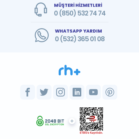
MÜŞTERİ HİZMETLERİ
0 (850) 532 74 74
WHATSAPP YARDIM
0 (532) 365 01 08