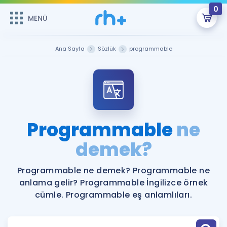
0
MENÜ
MENÜ
Üye Girişi
Ana Sayfa
Sözlük
programmable
Online Dersler
Sepetin Şu An Boş.
Çalışma Paketleri
Remzi Hoca ile seni sınava hazırlayacak onlarca eğitim seni
bekliyor!
Kitaplar ve Kaynaklar
GİRİŞ YAP
Programmable
ne
Katılımcı Görüşleri
demek?
Şifremi Hatırlamıyorum
ÜYE DEĞİLİM
Faydalı Araçlar
Programmable ne demek? Programmable ne
anlama gelir? Programmable İngilizce örnek
Ücretsiz Kaynaklar
Blog
İngilizce Gramer
cümle. Programmable eş anlamlıları.
Hakkımızda
Kariyer
Sözlük
Soru & Cevap
İletişim