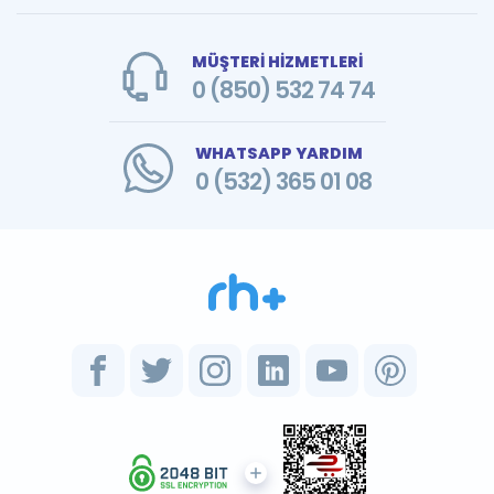
MÜŞTERİ HİZMETLERİ
0 (850) 532 74 74
WHATSAPP YARDIM
0 (532) 365 01 08