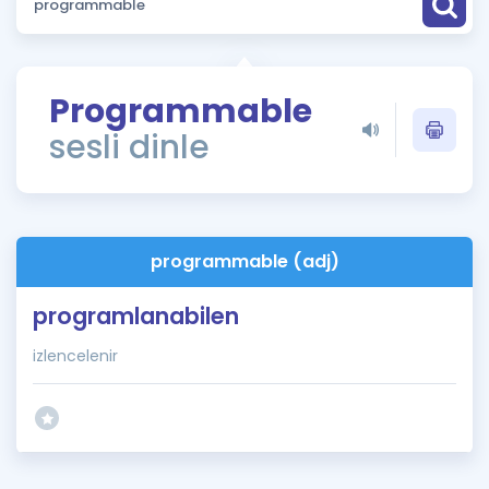
Puan Hesaplama
Rehberlik Aracı
Programmable
ÖSYM Sınav Takvimi
sesli dinle
Kampanyalar
Blog
programmable (adj)
İngilizce Gramer
programlanabilen
izlencelenir