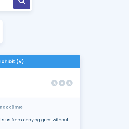
a Özel Fırsatlar
ınavlarla İlgili Haberler
er
 ve Konu Anlatımı
rohibit (v)
örnek cümle
ts us from carrying guns without