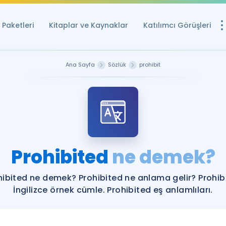
Paketleri
Kitaplar ve Kaynaklar
Katılımcı Görüşleri
Ücretsiz Kayna
Ana Sayfa
Sözlük
prohibit
YDS ve YÖKDİL içi
Sözlük
İngilizce Sınavları
Puan Hesapla
Prohibited
ne demek?
YDS ve YÖKDİL P
Remz
Rehberlik Aracı
hibited ne demek? Prohibited ne anlama gelir? Prohib
YDS ve YÖKDİL'e H
İngilizce örnek cümle. Prohibited eş anlamlıları.
ÖSYM Sınav Ta
Tüm ÖSYM Sınavl