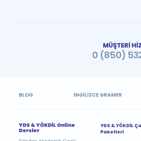
MÜŞTERİ Hİ
0 (850) 532
BLOG
İNGILIZCE GRAMER
YDS & YÖKDİL Online
YDS & YÖKDİL Ç
Dersler
Paketleri
Sıfırdan Akademik Çeviri