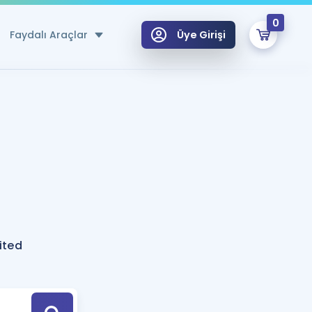
0
Faydalı Araçlar
Üye Girişi
klar
n Ücretsiz Kaynaklar
 için Özel Sözlük
Sepetin Şu An Boş.
ma
uan Hesaplama Aracı
i Hoca ile seni sınava hazırlayacak onlarca eğitim seni bekliyor!
Şifremi Hatırlamıyorum
GİRİŞ YAP
ited
azırlananlar için Öneriler
kvimi
ÜYE DEĞİLİM
arı Tek Takvimde