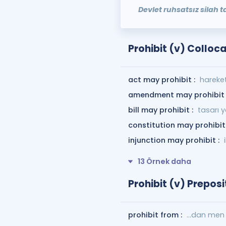
Devlet ruhsatsız silah 
Prohibit (v) Colloc
act may prohibit :
hareket
amendment may prohibit 
bill may prohibit :
tasarı y
constitution may prohibit
injunction may prohibit :
13 Örnek daha
Prohibit (v) Preposi
prohibit from :
...dan me