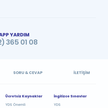
PP YARDIM
2) 365 01 08
SORU & CEVAP
İLETIŞIM
Ücretsiz Kaynaklar
İngilizce Sınavlar
YDS Önemli
YDS