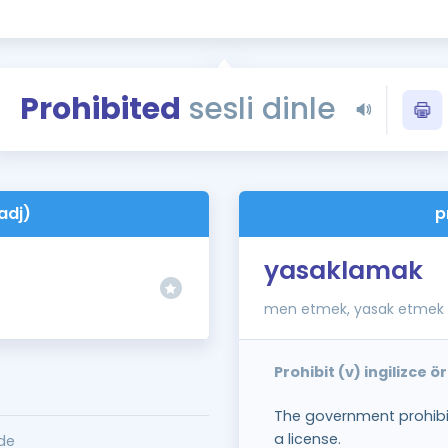
Kampanyalar
Eğitim ve Kitaplar
Blog
Prohibited
sesli dinle
YDS - YÖKDİL Tüm S
İngilizce Gram
İngilizce Gramer
adj)
p
yasaklamak
men etmek, yasak etmek
Prohibit (v) ingilizce 
The government prohibi
a license.
de