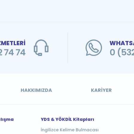
ZMETLERİ
WHATSA
 74 74
0 (53
HAKKIMIZDA
KARIYER
alışma
YDS & YÖKDİL Kitapları
İngilizce Kelime Bulmacası