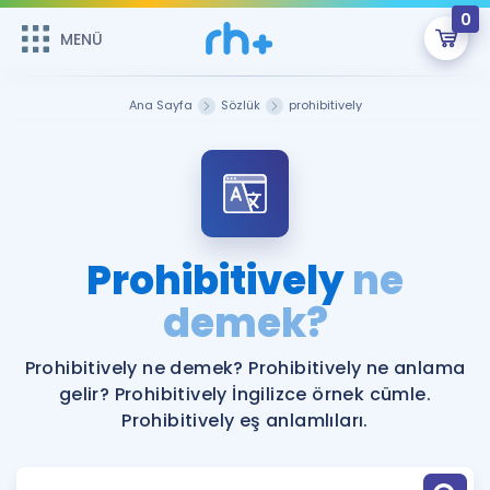
0
MENÜ
MENÜ
Üye Girişi
Ana Sayfa
Sözlük
prohibitively
Online Dersler
Sepetin Şu An Boş.
Çalışma Paketleri
Remzi Hoca ile seni sınava hazırlayacak onlarca eğitim seni
bekliyor!
Kitaplar ve Kaynaklar
GİRİŞ YAP
Prohibitively
ne
Katılımcı Görüşleri
demek?
Şifremi Hatırlamıyorum
ÜYE DEĞİLİM
Faydalı Araçlar
Prohibitively ne demek? Prohibitively ne anlama
gelir? Prohibitively İngilizce örnek cümle.
Ücretsiz Kaynaklar
Blog
İngilizce Gramer
Prohibitively eş anlamlıları.
Hakkımızda
Kariyer
Sözlük
Soru & Cevap
İletişim