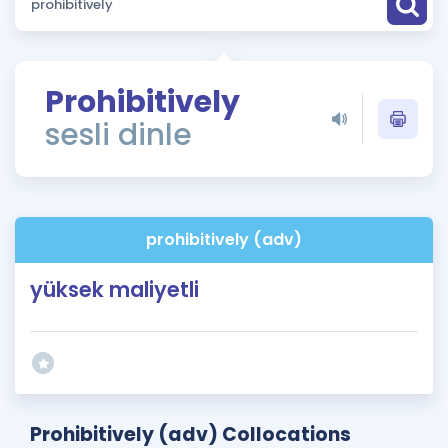
Puan Hesaplama
Rehberlik Aracı
Prohibitively
ÖSYM Sınav Takvimi
sesli dinle
Kampanyalar
Blog
prohibitively (adv)
İngilizce Gramer
yüksek maliyetli
Prohibitively (adv) Collocations