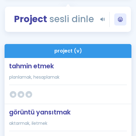
Puan Hesaplama
Project
sesli dinle
Rehberlik Aracı
ÖSYM Sınav Takvimi
Kampanyalar
project (v)
Blog
tahmin etmek
İngilizce Gramer
planlamak, hesaplamak
görüntü yansıtmak
aktarmak, iletmek