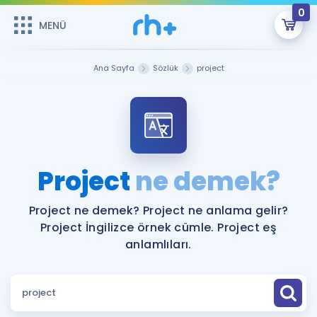
0
MENÜ
MENÜ
Üye Girişi
Ana Sayfa
Sözlük
project
Online Dersler
Sepetin Şu An Boş.
Çalışma Paketleri
Remzi Hoca ile seni sınava hazırlayacak onlarca eğitim seni
bekliyor!
Kitaplar ve Kaynaklar
GİRİŞ YAP
Project
ne demek?
Katılımcı Görüşleri
Şifremi Hatırlamıyorum
Project ne demek? Project ne anlama gelir?
Project İngilizce örnek cümle. Project eş
ÜYE DEĞİLİM
Faydalı Araçlar
anlamlıları.
Ücretsiz Kaynaklar
Blog
İngilizce Gramer
Hakkımızda
Kariyer
Sözlük
Soru & Cevap
İletişim