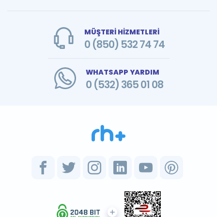
MÜŞTERİ HİZMETLERİ
0 (850) 532 74 74
WHATSAPP YARDIM
0 (532) 365 01 08