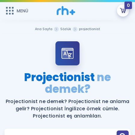
0
MENÜ
MENÜ
Üye Girişi
Ana Sayfa
Sözlük
projectionist
Online Dersler
Sepetin Şu An Boş.
Çalışma Paketleri
Remzi Hoca ile seni sınava hazırlayacak onlarca eğitim seni
bekliyor!
Kitaplar ve Kaynaklar
GİRİŞ YAP
Projectionist
ne
Katılımcı Görüşleri
demek?
Şifremi Hatırlamıyorum
ÜYE DEĞİLİM
Faydalı Araçlar
Projectionist ne demek? Projectionist ne anlama
gelir? Projectionist İngilizce örnek cümle.
Ücretsiz Kaynaklar
Blog
İngilizce Gramer
Projectionist eş anlamlıları.
Hakkımızda
Kariyer
Sözlük
Soru & Cevap
İletişim