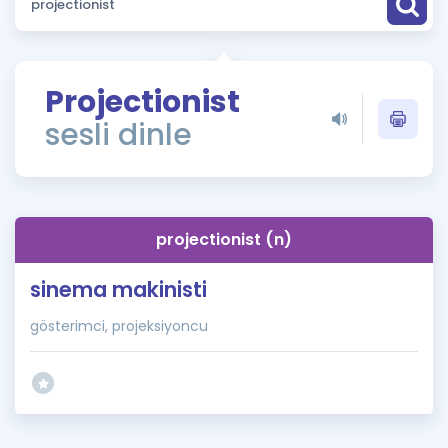
Puan Hesaplama
Rehberlik Aracı
Projectionist
ÖSYM Sınav Takvimi
sesli dinle
Kampanyalar
Blog
projectionist (n)
İngilizce Gramer
sinema makinisti
gösterimci, projeksiyoncu