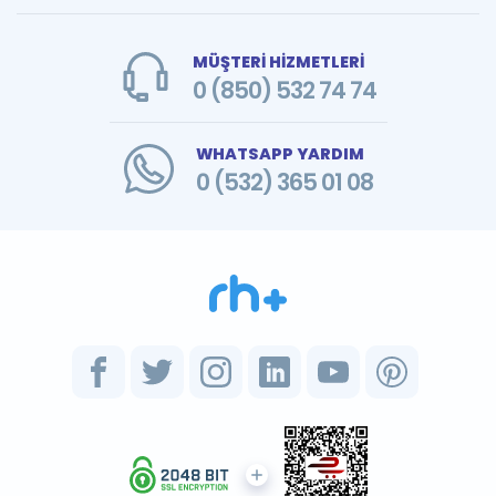
MÜŞTERİ HİZMETLERİ
0 (850) 532 74 74
WHATSAPP YARDIM
0 (532) 365 01 08