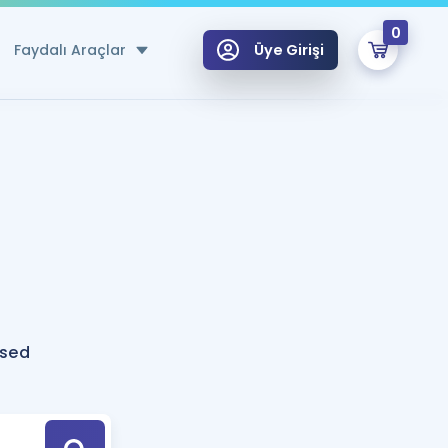
0
Faydalı Araçlar
Üye Girişi
klar
n Ücretsiz Kaynaklar
 için Özel Sözlük
Sepetin Şu An Boş.
ma
uan Hesaplama Aracı
i Hoca ile seni sınava hazırlayacak onlarca eğitim seni bekliyor!
Şifremi Hatırlamıyorum
GİRİŞ YAP
psed
azırlananlar için Öneriler
kvimi
ÜYE DEĞİLİM
arı Tek Takvimde