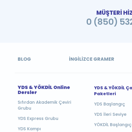
MÜŞTERİ Hİ
0 (850) 532
BLOG
İNGILIZCE GRAMER
YDS & YÖKDİL Online
YDS & YÖKDİL Ç
Dersler
Paketleri
Sıfırdan Akademik Çeviri
YDS Başlangıç
Grubu
YDS İleri Seviye
YDS Express Grubu
YÖKDİL Başlangıç
YDS Kampı