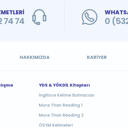
ZMETLERİ
WHATSA
 74 74
0 (53
HAKKIMIZDA
KARIYER
alışma
YDS & YÖKDİL Kitapları
İngilizce Kelime Bulmacası
More Than Reading 1
More Than Reading 2
ÖSYM Kelimeleri