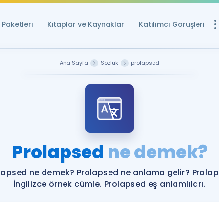
Paketleri
Kitaplar ve Kaynaklar
Katılımcı Görüşleri
Ücretsiz Kayna
Ana Sayfa
Sözlük
prolapsed
YDS ve YÖKDİL içi
Sözlük
İngilizce Sınavları
Puan Hesapla
Prolapsed
ne demek?
YDS ve YÖKDİL P
Remz
Rehberlik Aracı
lapsed ne demek? Prolapsed ne anlama gelir? Prola
YDS ve YÖKDİL'e H
İngilizce örnek cümle. Prolapsed eş anlamlıları.
ÖSYM Sınav Ta
Tüm ÖSYM Sınavl