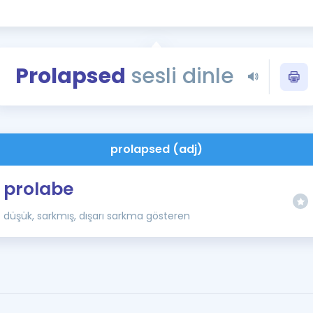
Kampanyalar
Eğitim ve Kitaplar
Blog
Prolapsed
sesli dinle
YDS - YÖKDİL Tüm S
İngilizce Gram
İngilizce Gramer
prolapsed (adj)
prolabe
düşük, sarkmış, dışarı sarkma gösteren