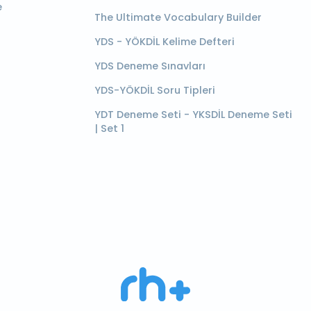
e
The Ultimate Vocabulary Builder
YDS - YÖKDİL Kelime Defteri
YDS Deneme Sınavları
YDS-YÖKDİL Soru Tipleri
YDT Deneme Seti - YKSDİL Deneme Seti
| Set 1