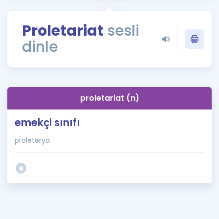
Puan Hesaplama
Proletariat
sesli
Rehberlik Aracı
dinle
ÖSYM Sınav Takvimi
Kampanyalar
Blog
proletariat (n)
İngilizce Gramer
emekçi sınıfı
proleterya