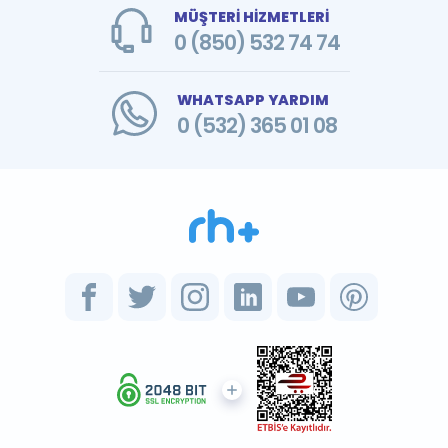
MÜŞTERİ HİZMETLERİ
0 (850) 532 74 74
WHATSAPP YARDIM
0 (532) 365 01 08