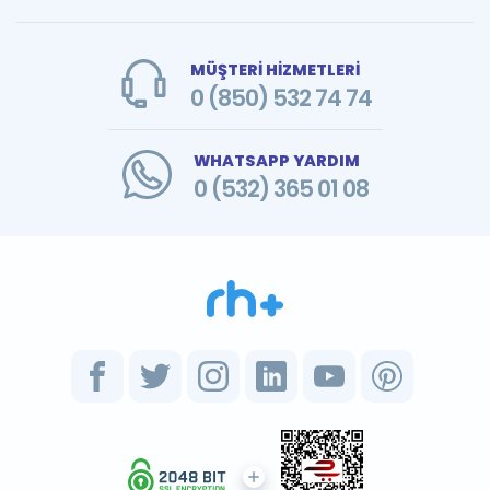
MÜŞTERİ HİZMETLERİ
0 (850) 532 74 74
WHATSAPP YARDIM
0 (532) 365 01 08