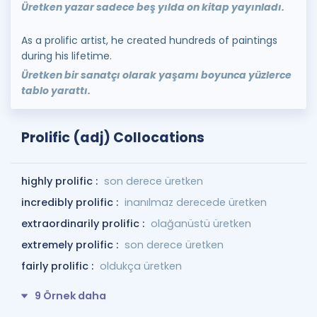
Üretken yazar sadece beş yılda on kitap yayınladı.
As a prolific artist, he created hundreds of paintings
during his lifetime.
Üretken bir sanatçı olarak yaşamı boyunca yüzlerce
tablo yarattı.
Prolific (adj) Collocations
highly prolific :
son derece üretken
incredibly prolific :
inanılmaz derecede üretken
extraordinarily prolific :
olağanüstü üretken
extremely prolific :
son derece üretken
fairly prolific :
oldukça üretken
9 Örnek daha