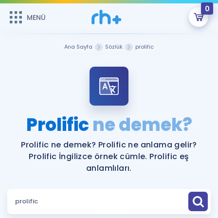
0
MENÜ
MENÜ
Üye Girişi
Ana Sayfa
Sözlük
prolific
Online Dersler
Sepetin Şu An Boş.
Çalışma Paketleri
Remzi Hoca ile seni sınava hazırlayacak onlarca eğitim seni
bekliyor!
Kitaplar ve Kaynaklar
GİRİŞ YAP
Prolific
ne demek?
Katılımcı Görüşleri
Şifremi Hatırlamıyorum
Prolific ne demek? Prolific ne anlama gelir?
Prolific İngilizce örnek cümle. Prolific eş
ÜYE DEĞİLİM
Faydalı Araçlar
anlamlıları.
Ücretsiz Kaynaklar
Blog
İngilizce Gramer
Hakkımızda
Kariyer
Sözlük
Soru & Cevap
İletişim