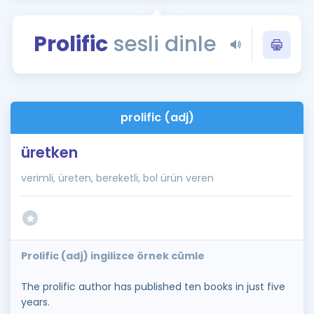
Puan Hesaplama
Prolific
sesli dinle
Rehberlik Aracı
ÖSYM Sınav Takvimi
Kampanyalar
prolific (adj)
Blog
üretken
İngilizce Gramer
verimli, üreten, bereketli, bol ürün veren
Prolific (adj) ingilizce örnek cümle
The prolific author has published ten books in just five
years.