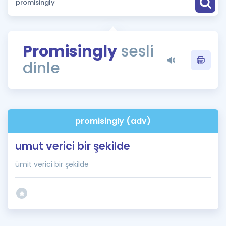
Puan Hesaplama
Rehberlik Aracı
Promisingly
sesli
ÖSYM Sınav Takvimi
dinle
Kampanyalar
Blog
promisingly (adv)
İngilizce Gramer
umut verici bir şekilde
ümit verici bir şekilde