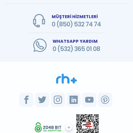
MÜŞTERİ HİZMETLERİ
0 (850) 532 74 74
WHATSAPP YARDIM
0 (532) 365 01 08