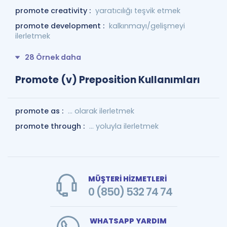
promote creativity :
yaratıcılığı teşvik etmek
promote development :
kalkınmayı/gelişmeyi
ilerletmek
28 Örnek daha
Promote (v) Preposition Kullanımları
promote as :
... olarak ilerletmek
promote through :
... yoluyla ilerletmek
MÜŞTERİ HİZMETLERİ
0 (850) 532 74 74
WHATSAPP YARDIM