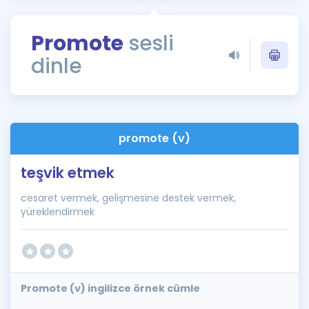
Puan Hesaplama
Promote
sesli
Rehberlik Aracı
dinle
ÖSYM Sınav Takvimi
Kampanyalar
Blog
promote (v)
İngilizce Gramer
teşvik etmek
cesaret vermek, gelişmesine destek vermek,
yüreklendirmek
Promote (v) ingilizce örnek cümle