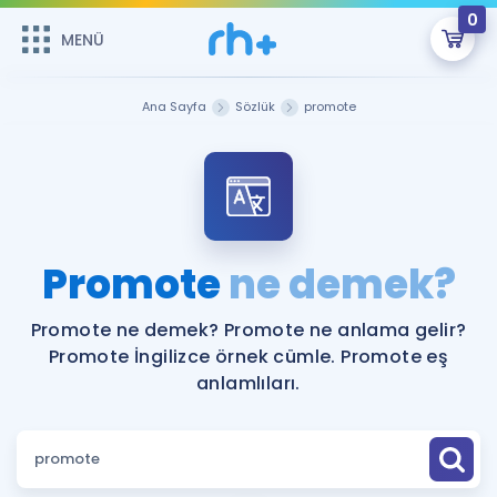
0
MENÜ
MENÜ
Üye Girişi
Ana Sayfa
Sözlük
promote
Online Dersler
Sepetin Şu An Boş.
Çalışma Paketleri
Remzi Hoca ile seni sınava hazırlayacak onlarca eğitim seni
bekliyor!
Kitaplar ve Kaynaklar
GİRİŞ YAP
Promote
ne demek?
Katılımcı Görüşleri
Şifremi Hatırlamıyorum
Promote ne demek? Promote ne anlama gelir?
Promote İngilizce örnek cümle. Promote eş
ÜYE DEĞİLİM
Faydalı Araçlar
anlamlıları.
Ücretsiz Kaynaklar
Blog
İngilizce Gramer
Hakkımızda
Kariyer
Sözlük
Soru & Cevap
İletişim