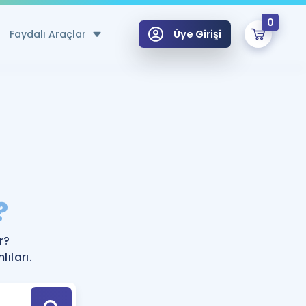
0
Faydalı Araçlar
Üye Girişi
klar
n Ücretsiz Kaynaklar
 için Özel Sözlük
Sepetin Şu An Boş.
ma
?
uan Hesaplama Aracı
i Hoca ile seni sınava hazırlayacak onlarca eğitim seni bekliyor!
Şifremi Hatırlamıyorum
GİRİŞ YAP
r?
azırlananlar için Öneriler
ıları.
kvimi
ÜYE DEĞİLİM
arı Tek Takvimde