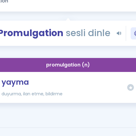
Kampanyalar
Eğitim ve Kitaplar
Blog
Promulgation
sesli dinle
YDS - YÖKDİL Tüm S
İngilizce Gram
İngilizce Gramer
promulgation (n)
yayma
duyurma, ilan etme, bildirme