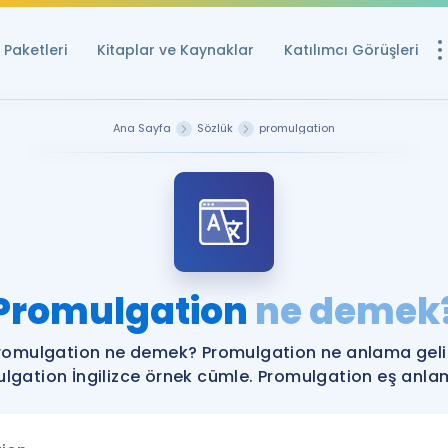
Paketleri
Kitaplar ve Kaynaklar
Katılımcı Görüşleri
Ücretsiz Kayna
Ana Sayfa
Sözlük
promulgation
YDS ve YÖKDİL içi
Sözlük
İngilizce Sınavları
Puan Hesapla
Promulgation
ne demek
YDS ve YÖKDİL P
Remz
Rehberlik Aracı
romulgation ne demek? Promulgation ne anlama geli
YDS ve YÖKDİL'e H
lgation İngilizce örnek cümle. Promulgation eş anlaml
ÖSYM Sınav Ta
Tüm ÖSYM Sınavl