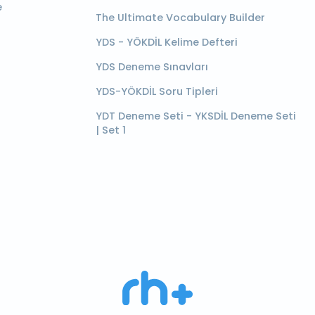
e
The Ultimate Vocabulary Builder
YDS - YÖKDİL Kelime Defteri
YDS Deneme Sınavları
YDS-YÖKDİL Soru Tipleri
YDT Deneme Seti - YKSDİL Deneme Seti
| Set 1