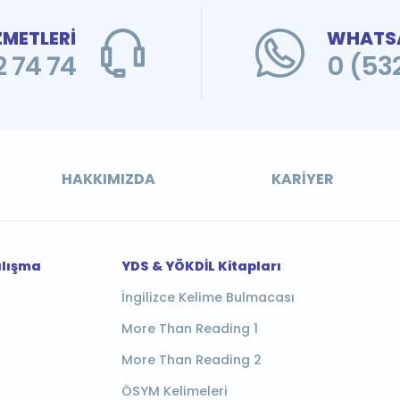
ZMETLERİ
WHATSA
 74 74
0 (53
HAKKIMIZDA
KARIYER
alışma
YDS & YÖKDİL Kitapları
İngilizce Kelime Bulmacası
More Than Reading 1
More Than Reading 2
ÖSYM Kelimeleri