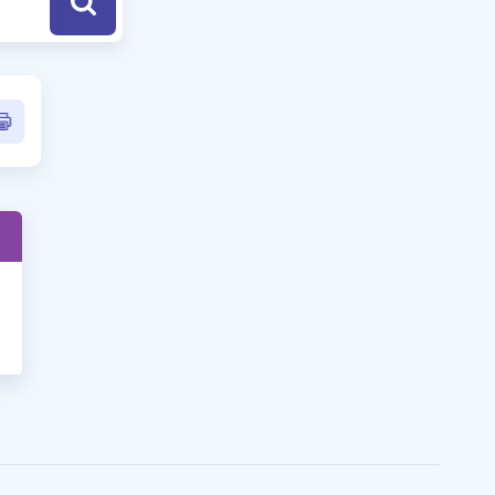
a Özel Fırsatlar
ınavlarla İlgili Haberler
er
 ve Konu Anlatımı