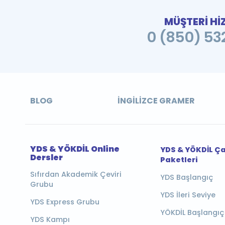
MÜŞTERİ Hİ
0 (850) 532
BLOG
İNGILIZCE GRAMER
YDS & YÖKDİL Online
YDS & YÖKDİL Ç
Dersler
Paketleri
Sıfırdan Akademik Çeviri
YDS Başlangıç
Grubu
YDS İleri Seviye
YDS Express Grubu
YÖKDİL Başlangıç
YDS Kampı