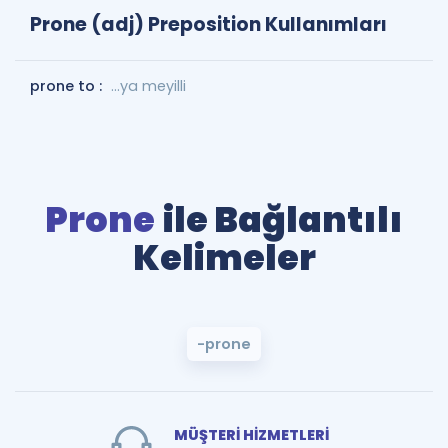
Prone (adj) Preposition Kullanımları
prone to :
…ya meyilli
Prone
ile Bağlantılı
Kelimeler
-prone
MÜŞTERİ HİZMETLERİ