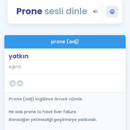
Puan Hesaplama
Prone
sesli dinle
Rehberlik Aracı
ÖSYM Sınav Takvimi
prone (adj)
Kampanyalar
yatkın
Blog
eğimli
İngilizce Gramer
Prone (adj) ingilizce örnek cümle
He was prone to have liver failure.
Karaciğer yetmezliği geçirmeye yatkındı.