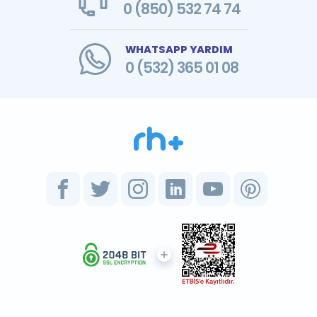
0 (850) 532 74 74
WHATSAPP YARDIM
0 (532) 365 01 08