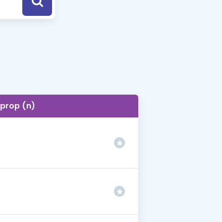
a Özel Fırsatlar
ınavlarla İlgili Haberler
er
 ve Konu Anlatımı
prop (n)