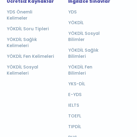
Ücretsiz Kaynaklar
İngilizce Sınavlar
YDS Önemli
YDS
Kelimeler
YÖKDİL
YÖKDİL Soru Tipleri
YÖKDİL Sosyal
YÖKDİL Sağlık
Bilimler
Kelimeleri
YÖKDİL Sağlık
YÖKDİL Fen Kelimeleri
Bilimleri
YÖKDİL Sosyal
YÖKDİL Fen
Kelimeleri
Bilimleri
YKS-DİL
E-YDS
IELTS
TOEFL
TIPDİL