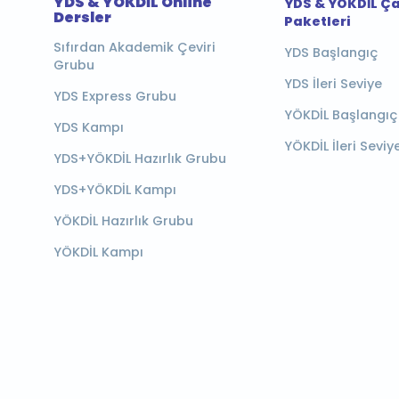
YDS & YÖKDİL Online
YDS & YÖKDİL Ç
Dersler
Paketleri
Sıfırdan Akademik Çeviri
YDS Başlangıç
Grubu
YDS İleri Seviye
YDS Express Grubu
YÖKDİL Başlangıç
YDS Kampı
YÖKDİL İleri Seviy
YDS+YÖKDİL Hazırlık Grubu
YDS+YÖKDİL Kampı
YÖKDİL Hazırlık Grubu
YÖKDİL Kampı