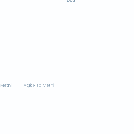
DUS
 Metni
Açık Rıza Metni