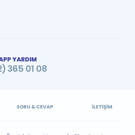
PP YARDIM
2) 365 01 08
SORU & CEVAP
İLETIŞIM