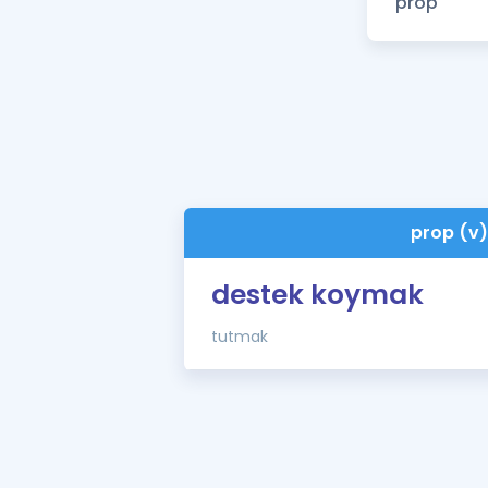
prop (v
destek koymak
tutmak