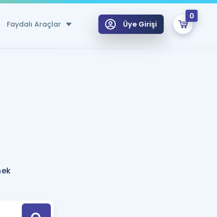
0
Faydalı Araçlar
Üye Girişi
klar
n Ücretsiz Kaynaklar
 için Özel Sözlük
Sepetin Şu An Boş.
ma
uan Hesaplama Aracı
i Hoca ile seni sınava hazırlayacak onlarca eğitim seni bekliyor!
Şifremi Hatırlamıyorum
GİRİŞ YAP
nek
azırlananlar için Öneriler
kvimi
ÜYE DEĞİLİM
arı Tek Takvimde