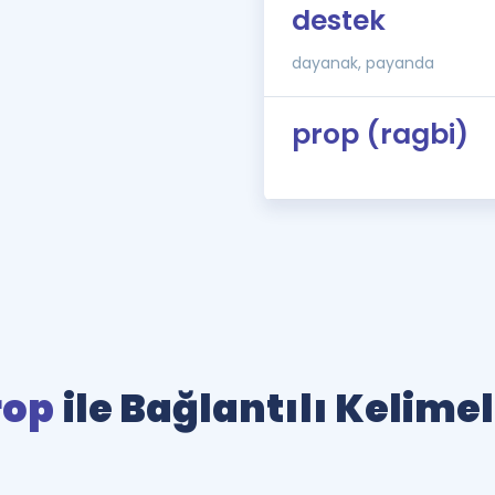
destek
dayanak, payanda
prop (ragbi)
rop
ile Bağlantılı Kelime