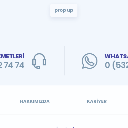
prop up
ZMETLERİ
WHATSA
 74 74
0 (53
HAKKIMIZDA
KARIYER