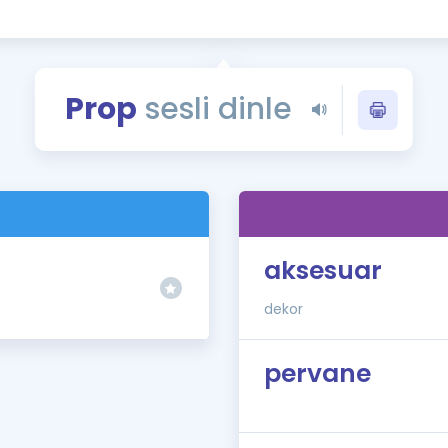
Kampanyalar
Eğitim ve Kitaplar
Blog
Prop
sesli dinle
YDS - YÖKDİL Tüm S
İngilizce Gram
İngilizce Gramer
)
aksesuar
dekor
pervane