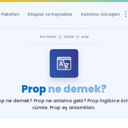
Paketleri
Kitaplar ve Kaynaklar
Katılımcı Görüşleri
Ücretsiz Kayna
Ana Sayfa
Sözlük
prop
YDS ve YÖKDİL içi
Sözlük
İngilizce Sınavları
Puan Hesapla
Prop
ne demek?
YDS ve YÖKDİL P
Remz
Rehberlik Aracı
op ne demek? Prop ne anlama gelir? Prop İngilizce ör
YDS ve YÖKDİL'e H
cümle. Prop eş anlamlıları.
ÖSYM Sınav Ta
Tüm ÖSYM Sınavl