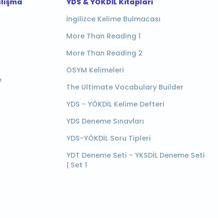
alışma
YDS & YÖKDİL Kitapları
İngilizce Kelime Bulmacası
More Than Reading 1
More Than Reading 2
ÖSYM Kelimeleri
e
The Ultimate Vocabulary Builder
YDS - YÖKDİL Kelime Defteri
YDS Deneme Sınavları
YDS-YÖKDİL Soru Tipleri
YDT Deneme Seti - YKSDİL Deneme Seti
| Set 1