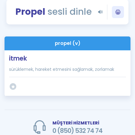
Puan Hesaplama
Propel
sesli dinle
Rehberlik Aracı
ÖSYM Sınav Takvimi
propel (v)
Kampanyalar
itmek
Blog
sürüklemek, hareket etmesini sağlamak, zorlamak
İngilizce Gramer
MÜŞTERİ HİZMETLERİ
0 (850) 532 74 74