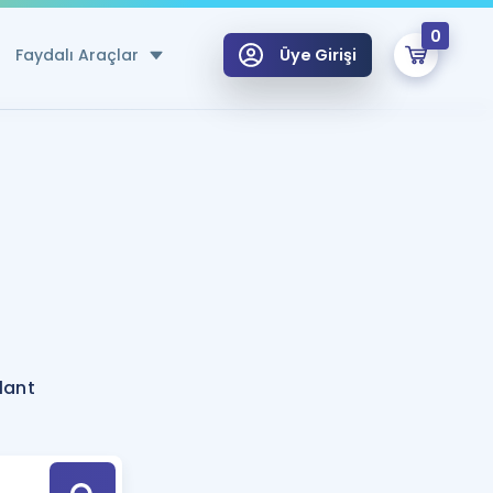
0
Faydalı Araçlar
Üye Girişi
klar
n Ücretsiz Kaynaklar
 için Özel Sözlük
Sepetin Şu An Boş.
ma
uan Hesaplama Aracı
i Hoca ile seni sınava hazırlayacak onlarca eğitim seni bekliyor!
Şifremi Hatırlamıyorum
GİRİŞ YAP
lant
azırlananlar için Öneriler
kvimi
ÜYE DEĞİLİM
arı Tek Takvimde