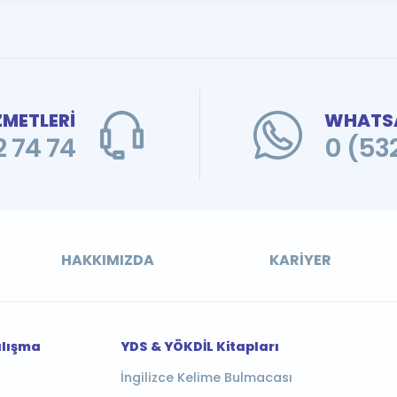
ZMETLERİ
WHATSA
 74 74
0 (53
HAKKIMIZDA
KARIYER
alışma
YDS & YÖKDİL Kitapları
İngilizce Kelime Bulmacası