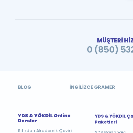
MÜŞTERİ Hİ
0 (850) 532
BLOG
İNGILIZCE GRAMER
YDS & YÖKDİL Online
YDS & YÖKDİL Ç
Dersler
Paketleri
Sıfırdan Akademik Çeviri
YDS Başlangıç