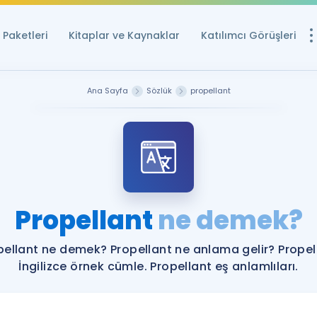
Paketleri
Kitaplar ve Kaynaklar
Katılımcı Görüşleri
Ücretsiz Kayna
Ana Sayfa
Sözlük
propellant
YDS ve YÖKDİL içi
Sözlük
İngilizce Sınavları
Puan Hesapla
Propellant
ne demek?
YDS ve YÖKDİL P
Remz
Rehberlik Aracı
pellant ne demek? Propellant ne anlama gelir? Propel
YDS ve YÖKDİL'e H
İngilizce örnek cümle. Propellant eş anlamlıları.
ÖSYM Sınav Ta
Tüm ÖSYM Sınavl