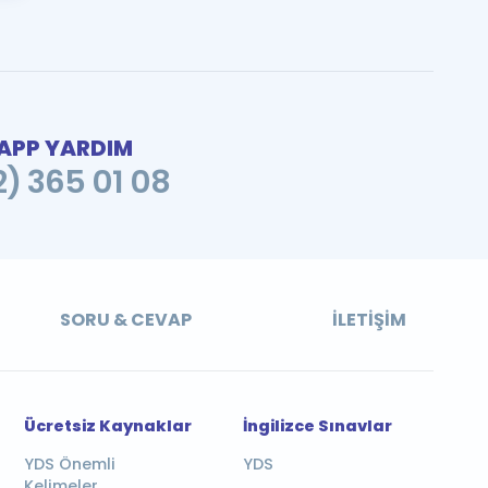
PP YARDIM
2) 365 01 08
SORU & CEVAP
İLETIŞIM
Ücretsiz Kaynaklar
İngilizce Sınavlar
YDS Önemli
YDS
Kelimeler