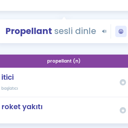
Kampanyalar
Eğitim ve Kitaplar
Blog
Propellant
sesli dinle
YDS - YÖKDİL Tüm S
İngilizce Gram
İngilizce Gramer
propellant (n)
itici
başlatıcı
roket yakıtı