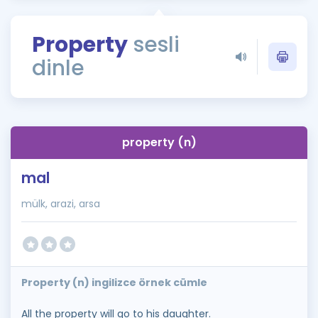
Puan Hesaplama
Property
sesli
Rehberlik Aracı
dinle
ÖSYM Sınav Takvimi
Kampanyalar
Blog
property (n)
İngilizce Gramer
mal
mülk, arazi, arsa
Property (n) ingilizce örnek cümle
All the property will go to his daughter.