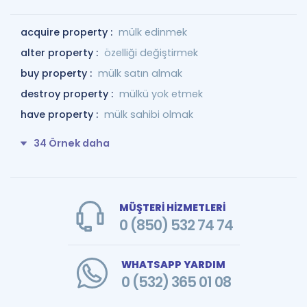
acquire property :
mülk edinmek
alter property :
özelliği değiştirmek
buy property :
mülk satın almak
destroy property :
mülkü yok etmek
have property :
mülk sahibi olmak
34 Örnek daha
MÜŞTERİ HİZMETLERİ
0 (850) 532 74 74
WHATSAPP YARDIM
0 (532) 365 01 08