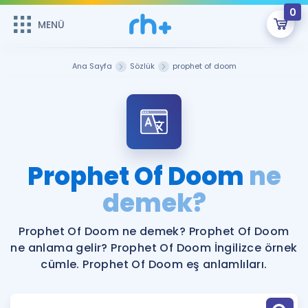
0
MENÜ
MENÜ
Üye Girişi
Ana Sayfa
Sözlük
prophet of doom
Online Dersler
Sepetin Şu An Boş.
Çalışma Paketleri
Remzi Hoca ile seni sınava hazırlayacak onlarca eğitim seni
bekliyor!
Kitaplar ve Kaynaklar
GİRİŞ YAP
Prophet Of Doom
ne
Katılımcı Görüşleri
demek?
Şifremi Hatırlamıyorum
ÜYE DEĞİLİM
Faydalı Araçlar
Prophet Of Doom ne demek? Prophet Of Doom
ne anlama gelir? Prophet Of Doom İngilizce örnek
Ücretsiz Kaynaklar
Blog
İngilizce Gramer
cümle. Prophet Of Doom eş anlamlıları.
Hakkımızda
Kariyer
Sözlük
Soru & Cevap
İletişim