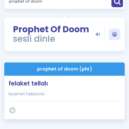
Puan Hesaplama
Rehberlik Aracı
Prophet Of Doom
ÖSYM Sınav Takvimi
sesli dinle
Kampanyalar
Blog
prophet of doom (phr)
İngilizce Gramer
felaket tellalı
kıyamet habercisi