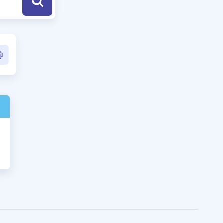
a Özel Fırsatlar
ınavlarla İlgili Haberler
er
 ve Konu Anlatımı