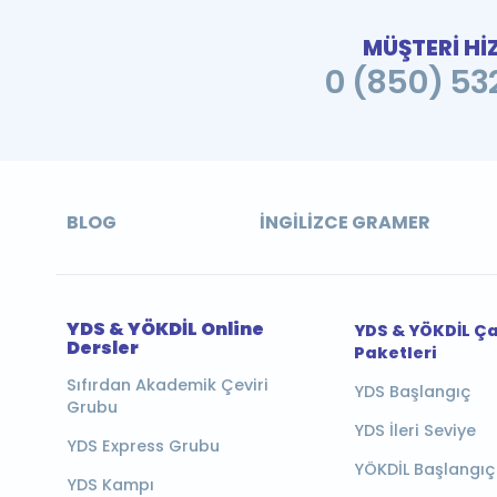
MÜŞTERİ Hİ
0 (850) 532
BLOG
İNGILIZCE GRAMER
YDS & YÖKDİL Online
YDS & YÖKDİL Ç
Dersler
Paketleri
Sıfırdan Akademik Çeviri
YDS Başlangıç
Grubu
YDS İleri Seviye
YDS Express Grubu
YÖKDİL Başlangıç
YDS Kampı