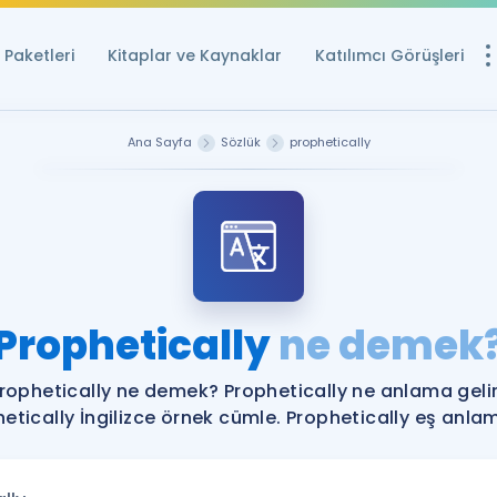
Paketleri
Kitaplar ve Kaynaklar
Katılımcı Görüşleri
Ücretsiz Kayna
Ana Sayfa
Sözlük
prophetically
YDS ve YÖKDİL içi
Sözlük
İngilizce Sınavları
Puan Hesapla
Prophetically
ne demek
YDS ve YÖKDİL P
Remz
Rehberlik Aracı
rophetically ne demek? Prophetically ne anlama geli
YDS ve YÖKDİL'e H
etically İngilizce örnek cümle. Prophetically eş anlaml
ÖSYM Sınav Ta
Tüm ÖSYM Sınavl