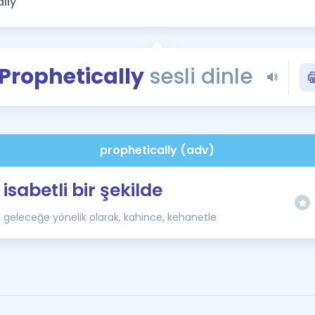
Kampanyalar
Eğitim ve Kitaplar
Blog
Prophetically
sesli dinle
YDS - YÖKDİL Tüm S
İngilizce Gram
İngilizce Gramer
prophetically (adv)
isabetli bir şekilde
geleceğe yönelik olarak, kahince, kehanetle