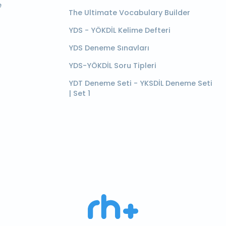
e
The Ultimate Vocabulary Builder
YDS - YÖKDİL Kelime Defteri
YDS Deneme Sınavları
YDS-YÖKDİL Soru Tipleri
YDT Deneme Seti - YKSDİL Deneme Seti
| Set 1