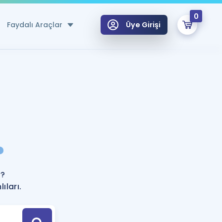
0
Faydalı Araçlar
Üye Girişi
klar
n Ücretsiz Kaynaklar
 için Özel Sözlük
Sepetin Şu An Boş.
ma
?
uan Hesaplama Aracı
i Hoca ile seni sınava hazırlayacak onlarca eğitim seni bekliyor!
Şifremi Hatırlamıyorum
GİRİŞ YAP
r?
azırlananlar için Öneriler
ıları.
kvimi
ÜYE DEĞİLİM
arı Tek Takvimde