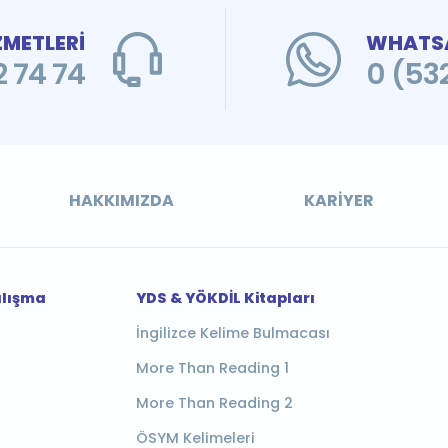
ZMETLERİ
WHATSA
 74 74
0 (53
HAKKIMIZDA
KARIYER
alışma
YDS & YÖKDİL Kitapları
İngilizce Kelime Bulmacası
More Than Reading 1
More Than Reading 2
ÖSYM Kelimeleri