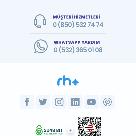
MÜŞTERİ HİZMETLERİ
0 (850) 532 74 74
WHATSAPP YARDIM
0 (532) 365 01 08