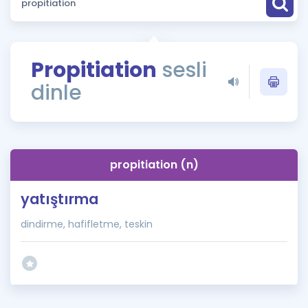
Puan Hesaplama
Rehberlik Aracı
Propitiation
sesli
ÖSYM Sınav Takvimi
dinle
Kampanyalar
Blog
propitiation (n)
İngilizce Gramer
yatıştırma
dindirme, hafifletme, teskin