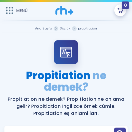
0
MENÜ
MENÜ
Üye Girişi
Ana Sayfa
Sözlük
propitiation
Online Dersler
Sepetin Şu An Boş.
Çalışma Paketleri
Remzi Hoca ile seni sınava hazırlayacak onlarca eğitim seni
bekliyor!
Kitaplar ve Kaynaklar
GİRİŞ YAP
Propitiation
ne
Katılımcı Görüşleri
demek?
Şifremi Hatırlamıyorum
ÜYE DEĞİLİM
Faydalı Araçlar
Propitiation ne demek? Propitiation ne anlama
gelir? Propitiation İngilizce örnek cümle.
Ücretsiz Kaynaklar
Blog
İngilizce Gramer
Propitiation eş anlamlıları.
Hakkımızda
Kariyer
Sözlük
Soru & Cevap
İletişim