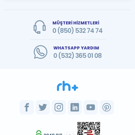
MÜŞTERİ HİZMETLERİ
0 (850) 532 74 74
WHATSAPP YARDIM
0 (532) 365 01 08