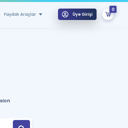
0
Faydalı Araçlar
Üye Girişi
klar
n Ücretsiz Kaynaklar
 için Özel Sözlük
Sepetin Şu An Boş.
ma
uan Hesaplama Aracı
i Hoca ile seni sınava hazırlayacak onlarca eğitim seni bekliyor!
Şifremi Hatırlamıyorum
GİRİŞ YAP
lsion
azırlananlar için Öneriler
kvimi
ÜYE DEĞİLİM
arı Tek Takvimde