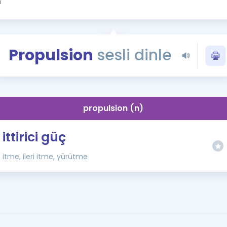
Kampanyalar
Eğitim ve Kitaplar
Blog
Propulsion
sesli dinle
YDS - YÖKDİL Tüm S
İngilizce Gram
İngilizce Gramer
propulsion (n)
ittirici güç
itme, ileri itme, yürütme