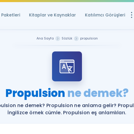
Paketleri
Kitaplar ve Kaynaklar
Katılımcı Görüşleri
Ücretsiz Kayna
Ana Sayfa
Sözlük
propulsion
YDS ve YÖKDİL içi
Sözlük
İngilizce Sınavları
Puan Hesapla
Propulsion
ne demek?
YDS ve YÖKDİL P
Remz
Rehberlik Aracı
ulsion ne demek? Propulsion ne anlama gelir? Propu
YDS ve YÖKDİL'e H
İngilizce örnek cümle. Propulsion eş anlamlıları.
ÖSYM Sınav Ta
Tüm ÖSYM Sınavl