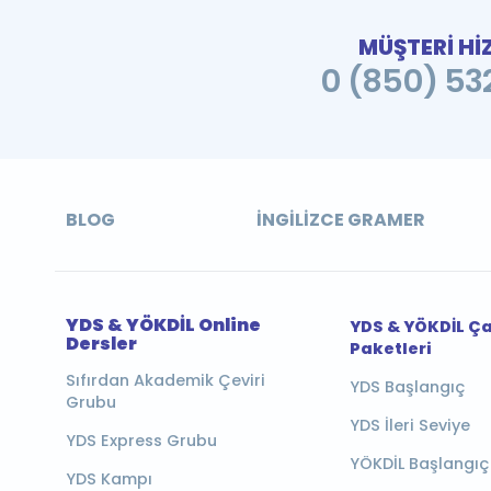
MÜŞTERİ Hİ
0 (850) 532
BLOG
İNGILIZCE GRAMER
YDS & YÖKDİL Online
YDS & YÖKDİL Ç
Dersler
Paketleri
Sıfırdan Akademik Çeviri
YDS Başlangıç
Grubu
YDS İleri Seviye
YDS Express Grubu
YÖKDİL Başlangıç
YDS Kampı