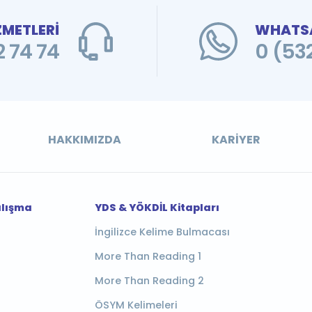
ZMETLERİ
WHATSA
 74 74
0 (53
HAKKIMIZDA
KARIYER
alışma
YDS & YÖKDİL Kitapları
İngilizce Kelime Bulmacası
More Than Reading 1
More Than Reading 2
ÖSYM Kelimeleri