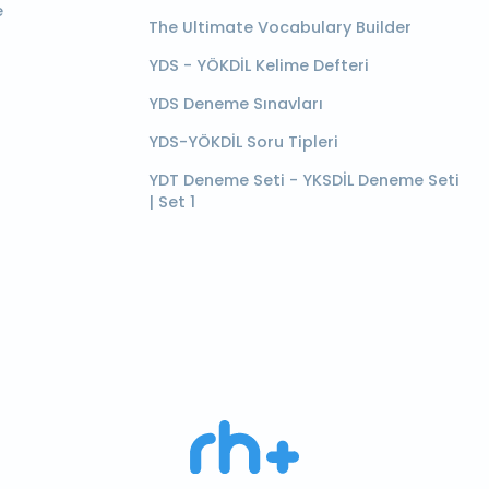
e
The Ultimate Vocabulary Builder
YDS - YÖKDİL Kelime Defteri
YDS Deneme Sınavları
YDS-YÖKDİL Soru Tipleri
YDT Deneme Seti - YKSDİL Deneme Seti
| Set 1