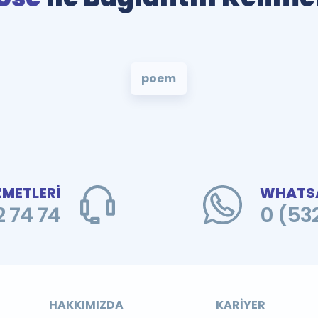
poem
ZMETLERİ
WHATSA
 74 74
0 (53
HAKKIMIZDA
KARIYER