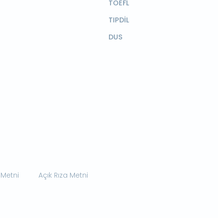
TOEFL
TIPDİL
DUS
 Metni
Açık Rıza Metni