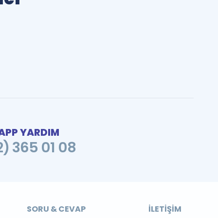
PP YARDIM
2) 365 01 08
SORU & CEVAP
İLETIŞIM