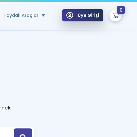
0
Faydalı Araçlar
Üye Girişi
klar
n Ücretsiz Kaynaklar
 için Özel Sözlük
Sepetin Şu An Boş.
ma
uan Hesaplama Aracı
i Hoca ile seni sınava hazırlayacak onlarca eğitim seni bekliyor!
Şifremi Hatırlamıyorum
GİRİŞ YAP
örnek
azırlananlar için Öneriler
kvimi
ÜYE DEĞİLİM
arı Tek Takvimde