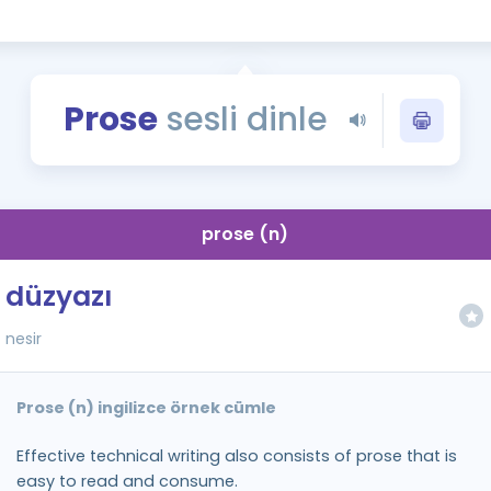
Kampanyalar
Eğitim ve Kitaplar
Blog
Prose
sesli dinle
YDS - YÖKDİL Tüm S
İngilizce Gram
İngilizce Gramer
prose (n)
düzyazı
nesir
Prose (n) ingilizce örnek cümle
Effective technical writing also consists of prose that is
easy to read and consume.