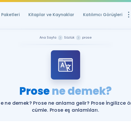
Paketleri
Kitaplar ve Kaynaklar
Katılımcı Görüşleri
Ücretsiz Kayna
Ana Sayfa
Sözlük
prose
YDS ve YÖKDİL içi
Sözlük
İngilizce Sınavları
Puan Hesapla
Prose
ne demek?
YDS ve YÖKDİL P
Remz
Rehberlik Aracı
e ne demek? Prose ne anlama gelir? Prose İngilizce 
YDS ve YÖKDİL'e H
cümle. Prose eş anlamlıları.
ÖSYM Sınav Ta
Tüm ÖSYM Sınavl