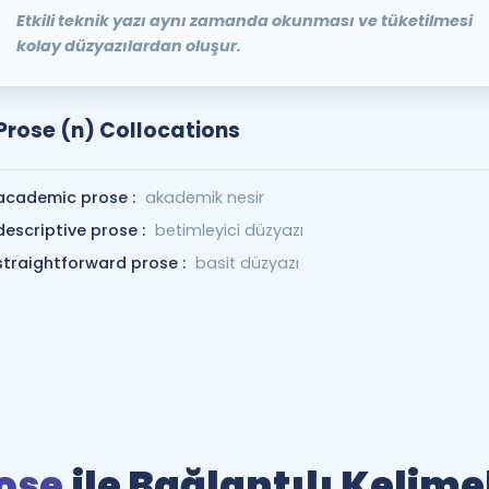
Etkili teknik yazı aynı zamanda okunması ve tüketilmesi
kolay düzyazılardan oluşur.
Prose (n) Collocations
academic prose :
akademik nesir
descriptive prose :
betimleyici düzyazı
straightforward prose :
basit düzyazı
ose
ile Bağlantılı Kelime