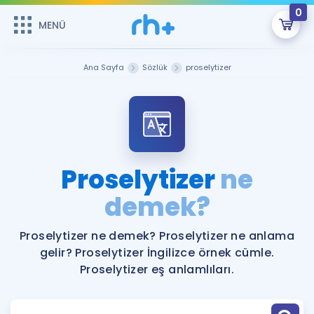
0
MENÜ
MENÜ
Üye Girişi
Ana Sayfa
Sözlük
proselytizer
Online Dersler
Sepetin Şu An Boş.
Çalışma Paketleri
Remzi Hoca ile seni sınava hazırlayacak onlarca eğitim seni
bekliyor!
Kitaplar ve Kaynaklar
GİRİŞ YAP
Proselytizer
ne
Katılımcı Görüşleri
demek?
Şifremi Hatırlamıyorum
ÜYE DEĞİLİM
Faydalı Araçlar
Proselytizer ne demek? Proselytizer ne anlama
gelir? Proselytizer İngilizce örnek cümle.
Ücretsiz Kaynaklar
Blog
İngilizce Gramer
Proselytizer eş anlamlıları.
Hakkımızda
Kariyer
Sözlük
Soru & Cevap
İletişim