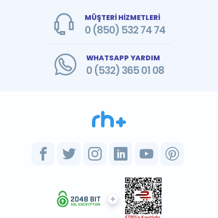
MÜŞTERİ HİZMETLERİ
0 (850) 532 74 74
WHATSAPP YARDIM
0 (532) 365 01 08