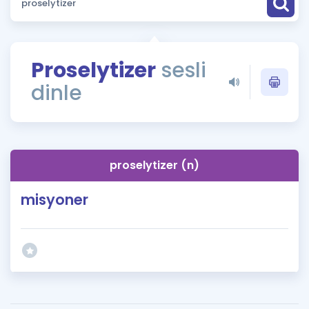
Puan Hesaplama
Rehberlik Aracı
Proselytizer
sesli
ÖSYM Sınav Takvimi
dinle
Kampanyalar
Blog
proselytizer (n)
İngilizce Gramer
misyoner