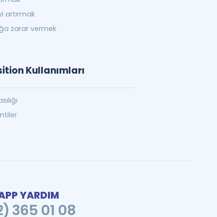
yi artırmak
lığa zarar vermek
ition Kullanımları
asılığı
entiler
PP YARDIM
2) 365 01 08