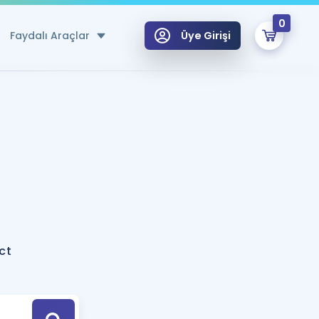
0
Faydalı Araçlar
Üye Girişi
klar
n Ücretsiz Kaynaklar
 için Özel Sözlük
Sepetin Şu An Boş.
ma
uan Hesaplama Aracı
i Hoca ile seni sınava hazırlayacak onlarca eğitim seni bekliyor!
Şifremi Hatırlamıyorum
GİRİŞ YAP
ct
azırlananlar için Öneriler
kvimi
ÜYE DEĞİLİM
arı Tek Takvimde