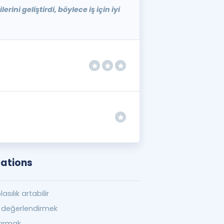
rini geliştirdi, böylece iş için iyi
cations
lasılık artabilir
değerlendirmek
ırmak