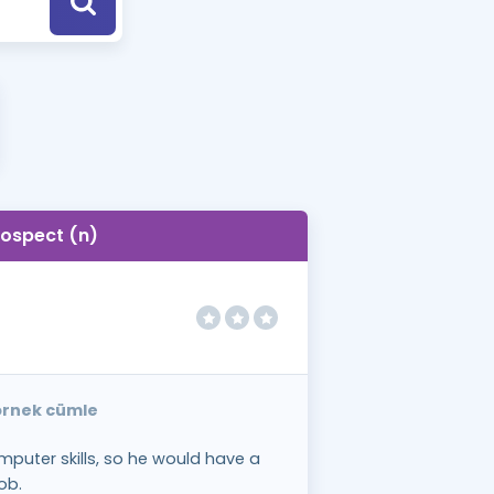
a Özel Fırsatlar
ınavlarla İlgili Haberler
er
 ve Konu Anlatımı
ospect (n)
 örnek cümle
puter skills, so he would have a
ob.