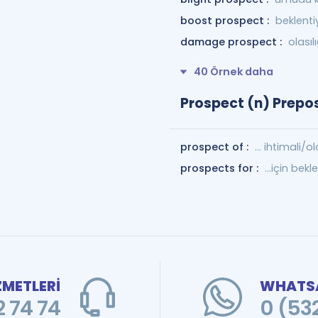
boost prospect :
beklenti
damage prospect :
olası
40 Örnek daha
Prospect (n) Prepos
prospect of :
... ihtimali/ol
prospects for :
...için bekl
ZMETLERİ
WHATSA
 74 74
0 (53