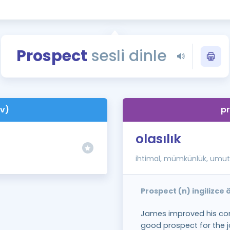
Kampanyalar
Eğitim ve Kitaplar
Blog
Prospect
sesli dinle
YDS - YÖKDİL Tüm S
İngilizce Gram
İngilizce Gramer
(v)
pr
olasılık
ihtimal, mümkünlük, umut
Prospect (n) ingilizce
James improved his com
good prospect for the j