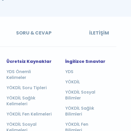
SORU & CEVAP
İLETIŞIM
Ücretsiz Kaynaklar
İngilizce Sınavlar
YDS Önemli
YDS
Kelimeler
YÖKDİL
YÖKDİL Soru Tipleri
YÖKDİL Sosyal
YÖKDİL Sağlık
Bilimler
Kelimeleri
YÖKDİL Sağlık
YÖKDİL Fen Kelimeleri
Bilimleri
YÖKDİL Sosyal
YÖKDİL Fen
Kelimeleri
Bilimleri