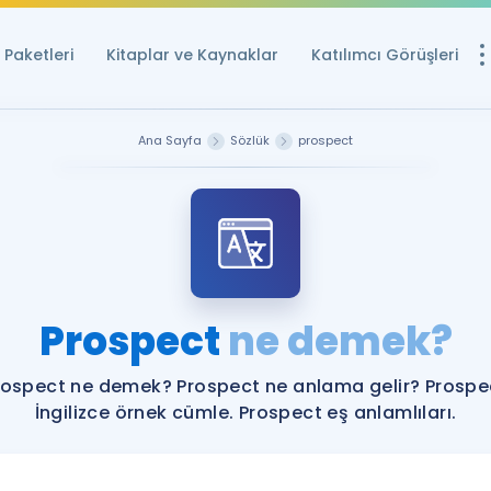
Paketleri
Kitaplar ve Kaynaklar
Katılımcı Görüşleri
Ücretsiz Kayna
Ana Sayfa
Sözlük
prospect
YDS ve YÖKDİL içi
Sözlük
İngilizce Sınavları
Puan Hesapla
Prospect
ne demek?
YDS ve YÖKDİL P
Remz
Rehberlik Aracı
rospect ne demek? Prospect ne anlama gelir? Prospe
YDS ve YÖKDİL'e H
İngilizce örnek cümle. Prospect eş anlamlıları.
ÖSYM Sınav Ta
Tüm ÖSYM Sınavl