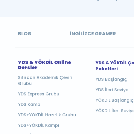
BLOG
İNGILIZCE GRAMER
YDS & YÖKDİL Online
YDS & YÖKDİL Ç
Dersler
Paketleri
Sıfırdan Akademik Çeviri
YDS Başlangıç
Grubu
YDS İleri Seviye
YDS Express Grubu
YÖKDİL Başlangıç
YDS Kampı
YÖKDİL İleri Seviy
YDS+YÖKDİL Hazırlık Grubu
YDS+YÖKDİL Kampı