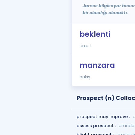
James bilgisayar becerile
bir olasılığı olacaktı.
beklenti
umut
manzara
bakış
Prospect (n) Collo
prospect may improve :
o
assess prospect :
umudu 
blight prospect :
umudu k