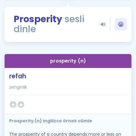
Puan Hesaplama
Prosperity
sesli
Rehberlik Aracı
dinle
ÖSYM Sınav Takvimi
Kampanyalar
Blog
prosperity (n)
İngilizce Gramer
refah
zenginlik
Prosperity (n) ingilizce örnek cümle
The prosperity of a country depends more or less on