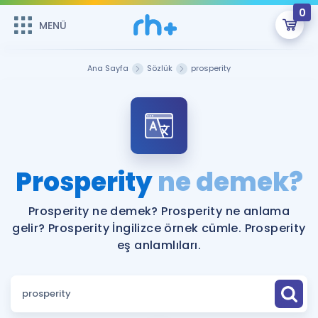
0
MENÜ
MENÜ
Üye Girişi
Ana Sayfa
Sözlük
prosperity
Online Dersler
Sepetin Şu An Boş.
Çalışma Paketleri
Remzi Hoca ile seni sınava hazırlayacak onlarca eğitim seni
bekliyor!
Kitaplar ve Kaynaklar
GİRİŞ YAP
Prosperity
ne demek?
Katılımcı Görüşleri
Şifremi Hatırlamıyorum
Prosperity ne demek? Prosperity ne anlama
gelir? Prosperity İngilizce örnek cümle. Prosperity
ÜYE DEĞİLİM
Faydalı Araçlar
eş anlamlıları.
Ücretsiz Kaynaklar
Blog
İngilizce Gramer
Hakkımızda
Kariyer
Sözlük
Soru & Cevap
İletişim